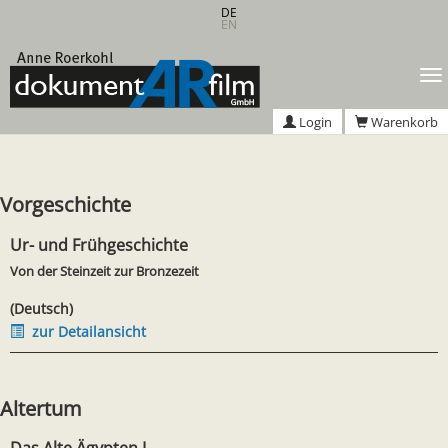
Zum
DE
EN
Hauptinhalt
springen
T
n
Login
Warenkorb
Vorgeschichte
Ur- und Frühgeschichte
Von der Steinzeit zur Bronzezeit
(Deutsch)
zur Detailansicht
Altertum