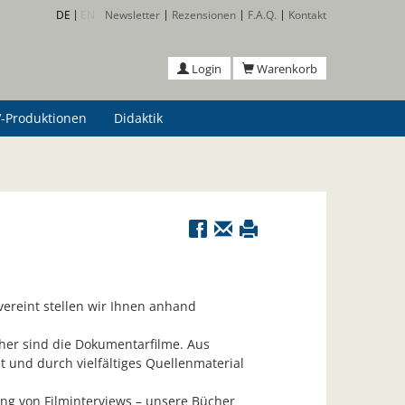
DE
EN
Newsletter
Rezensionen
F.A.Q.
Kontakt
Login
Warenkorb
-Produktionen
Didaktik
vereint stellen wir Ihnen anhand
her sind die Dokumentarfilme. Aus
 und durch vielfältiges Quellenmaterial
ung von Filminterviews – unsere Bücher