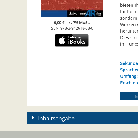
bieten I
Im Fach 
sondern 
0,00 € inkl. 7% MwSt.
Werken w
ISBN: 978-3-942618-38-0
herunte
Dies sin
in iTune
Sekundar
Sprache
Umfang: 
Erschien
I
Inhaltsangabe