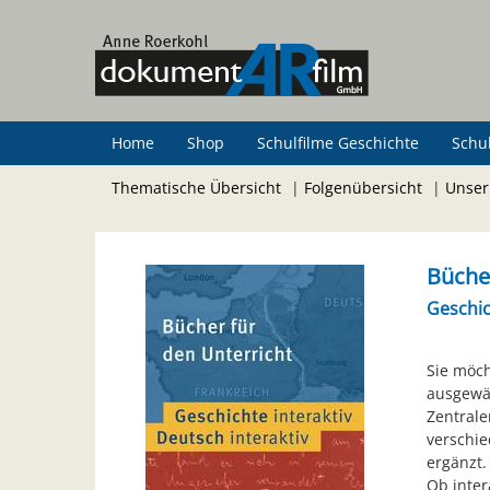
Zum
Hauptinhalt
springen
Home
Shop
Schulfilme Geschichte
Schu
Thematische Übersicht
|
Folgenübersicht
|
Unser
Bücher
Geschic
Sie möch
ausgewäh
Zentrale
verschie
ergänzt.
Ob inter