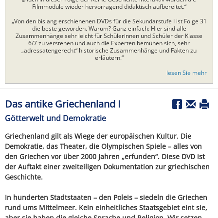
Filmmodule wieder hervorragend didaktisch aufbereitet.“
„Von den bislang erschienenen DVDs für die Sekundarstufe I ist Folge 31
die beste geworden. Warum? Ganz einfach: Hier sind alle
Zusammenhänge sehr leicht für Schülerinnen und Schüler der Klasse
6/7 zu verstehen und auch die Experten bemühen sich, sehr
„adressatengerecht“ historische Zusammenhänge und Fakten zu
erläutern.“
lesen Sie mehr
Das antike Griechenland I
Götterwelt und Demokratie
Griechenland gilt als Wiege der europäischen Kultur. Die
Demokratie, das Theater, die Olympischen Spiele – alles von
den Griechen vor über 2000 Jahren „erfunden“. Diese DVD ist
der Auftakt einer zweiteiligen Dokumentation zur griechischen
Geschichte.
In hunderten Stadtstaaten – den Poleis – siedeln die Griechen
rund ums Mittelmeer. Kein einheitliches Staatsgebiet eint sie,
aber sie haben die gleiche Sprache und Religion. Wir setzen