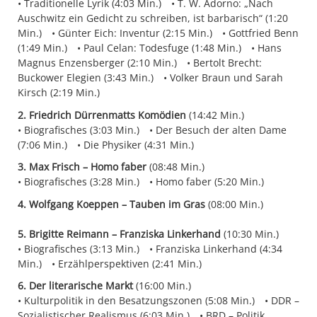
Traditionelle Lyrik (4:03 Min.)
T. W. Adorno: „Nach
Auschwitz ein Gedicht zu schreiben, ist barbarisch“ (1:20
Min.)
Günter Eich: Inventur (2:15 Min.)
Gottfried Benn
(1:49 Min.)
Paul Celan: Todesfuge (1:48 Min.)
Hans
Magnus Enzensberger (2:10 Min.)
Bertolt Brecht:
Buckower Elegien (3:43 Min.)
Volker Braun und Sarah
Kirsch (2:19 Min.)
2. Friedrich Dürrenmatts Komödien
(14:42 Min.)
Biografisches (3:03 Min.)
Der Besuch der alten Dame
(7:06 Min.)
Die Physiker (4:31 Min.)
3. Max Frisch – Homo faber
(08:48 Min.)
Biografisches (3:28 Min.)
Homo faber (5:20 Min.)
4. Wolfgang Koeppen – Tauben im Gras
(08:00 Min.)
5. Brigitte Reimann – Franziska Linkerhand
(10:30 Min.)
Biografisches (3:13 Min.)
Franziska Linkerhand (4:34
Min.)
Erzählperspektiven (2:41 Min.)
6. Der literarische Markt
(16:00 Min.)
Kulturpolitik in den Besatzungszonen (5:08 Min.)
DDR –
Sozialistischer Realismus (6:03 Min.)
BRD – Politik,