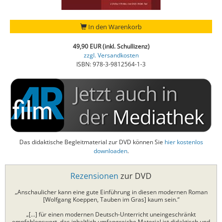
In den Warenkorb
49,90 EUR (inkl. Schullizenz)
zzgl. Versandkosten
ISBN: 978-3-9812564-1-3
Das didaktische Begleitmaterial zur DVD können Sie
hier kostenlos
downloaden
.
Rezensionen
zur DVD
„Anschaulicher kann eine gute Einführung in diesen modernen Roman
[Wolfgang Koeppen, Tauben im Gras] kaum sein.“
„[...] für einen modernen Deutsch-Unterricht uneingeschränkt
empfehlenswert, das inhaltlich umfangreiche Material ist didaktisch und