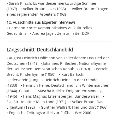
Sarah Kirsch: Es war dieser merkwürdige Sommer
(1967)
Volker Braun: Jazz (1965)
Volker Braun: Fragen
eines regierenden Arbeiters (1968)
12. Ausschnitte aus Experteninterviews
Hermann Korte: Kommunikatives vs. kulturelles
Gedächtnis
Andrea Jäger: Zensur in der DDR
Längsschnitt: Deutschlandbild
August Heinrich Hoffmann von Fallersleben: Das Lied der
Deutschen (1841)
Johannes R. Becher: Nationalhymne
der Deutschen Demokratischen Republik (1949)
Bertolt
Brecht: Kinderhymne (1950)
Kurt Bartsch:
Liedervereinigung
Heinrich Heine: In der Fremde
(1833)
Heinrich Heine: Deutschland. Ein Wintermärchen
(1844), Caput I
Mascha Kaléko: Emigranten-Monolog
(1945)
Hans Magnus Enzensberger: Bundeswalzer
Eva Strittmatter: Mein Land (1971)
Volker Braun: Das
Eigentum (1992)
Günther Wallraff: Hier und dort (1966)
Englische Zeitungsartikel zur Fußball-WM 2006