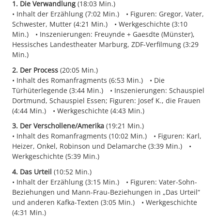
1. Die Verwandlung
(18:03 Min.)
Inhalt der Erzählung (7:02 Min.)
Figuren: Gregor, Vater,
Schwester, Mutter (4:21 Min.)
Werkgeschichte (3:10
Min.)
Inszenierungen: Freuynde + Gaesdte (Münster),
Hessisches Landestheater Marburg, ZDF-Verfilmung (3:29
Min.)
2. Der Process
(20:05 Min.)
Inhalt des Romanfragments (6:53 Min.)
Die
Türhüterlegende (3:44 Min.)
Inszenierungen: Schauspiel
Dortmund, Schauspiel Essen; Figuren: Josef K., die Frauen
(4:44 Min.)
Werkgeschichte (4:43 Min.)
3. Der Verschollene/Amerika
(19:21 Min.)
Inhalt des Romanfragments (10:02 Min.)
Figuren: Karl,
Heizer, Onkel, Robinson und Delamarche (3:39 Min.)
Werkgeschichte (5:39 Min.)
4. Das Urteil
(10:52 Min.)
Inhalt der Erzählung (3:15 Min.)
Figuren: Vater-Sohn-
Beziehungen und Mann-Frau-Beziehungen in „Das Urteil“
und anderen Kafka-Texten (3:05 Min.)
Werkgeschichte
(4:31 Min.)