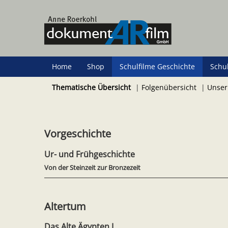
Zum
Hauptinhalt
springen
Home
Shop
Schulfilme Geschichte
Schu
Thematische Übersicht
|
Folgenübersicht
|
Unser
Vorgeschichte
Ur- und Frühgeschichte
Von der Steinzeit zur Bronzezeit
Altertum
Das Alte Ägypten I