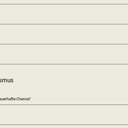
ismus
auerhafte Chance?