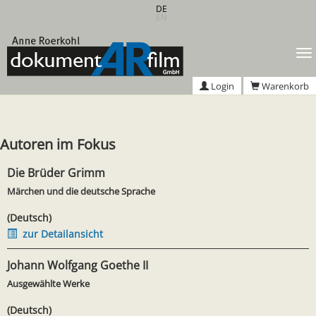
Zum
DE
EN
Hauptinhalt
springen
T
n
Login
Warenkorb
Autoren im Fokus
Die Brüder Grimm
Märchen und die deutsche Sprache
(Deutsch)
zur Detailansicht
Johann Wolfgang Goethe II
Ausgewählte Werke
(Deutsch)