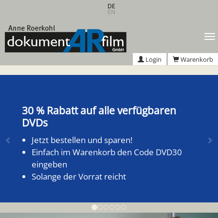
Zum
DE
EN
Hauptinhalt
springen
T
n
Login
Warenkorb
Zurück
We
30 % Rabatt auf alle verfügbaren
Wir sind jetzt auf Instagram – und
DVDs
laden Sie herzlich ein, uns zu folgen!
Jetzt bestellen und sparen!
Unser neuer Kanal: dokument_ar_film
Einfach im Warenkorb den Code DVD30
Witzige Einblicke, spannende Fakten und
eingeben
wichtige Infos rund um unsere
Solange der Vorrat reicht
Schulfilmproduktionen
Spaß an Literatur und historischen Themen
steht hier an erster Stelle