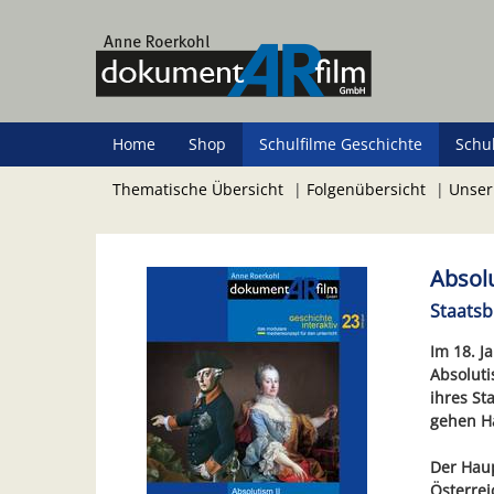
Zum
Hauptinhalt
springen
Home
Shop
Schulfilme Geschichte
Schu
Thematische Übersicht
|
Folgenübersicht
|
Unser
Absolu
Staatsb
Im 18. J
Absoluti
ihres St
gehen H
Der Haup
Österrei