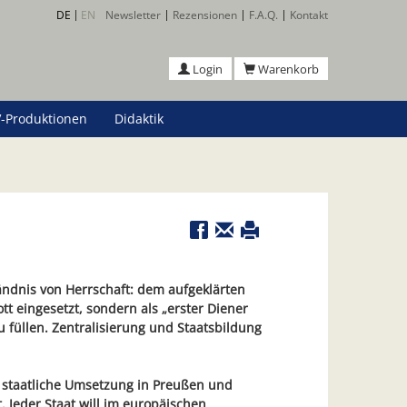
DE
EN
Newsletter
Rezensionen
F.A.Q.
Kontakt
Login
Warenkorb
-Produktionen
Didaktik
ändnis von Herrschaft: dem aufgeklärten
tt eingesetzt, sondern als „erster Diener
u füllen. Zentralisierung und Staatsbildung
e staatliche Umsetzung in Preußen und
t. Jeder Staat will im europäischen