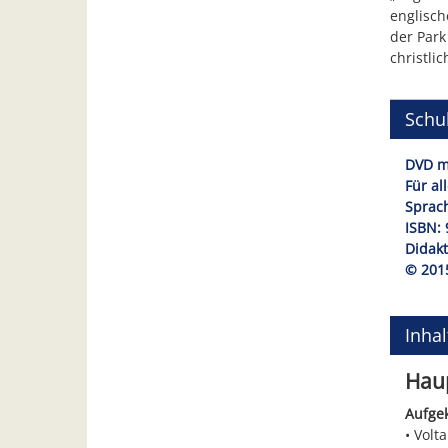
englisch
der Park
christli
Schul
DVD mi
Für al
Sprach
ISBN: 
Didakt
© 201
Inha
Haup
Aufgek
Volta