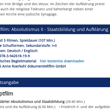
en Iron Bridge und des Vesuv. Im Zeichen der Aufklärung preist
 auch die religiöse Toleranz und beherbergt neben einer
chen Kirche eine jüdische Synagoge.
film: Absolutismus II - Staatsbildung und Aufklärung
t 5 Filmen, Spieldauer (107 Min.)
le Schulformen, Sekundarstufe: I+II
en: Deutsch / Englisch
978-3-942618-19-9
isches Begleitmaterial
hier kostenlos downloaden
5 Anne Roerkohl dokumentARfilm GmbH
ltsangabe
tfilm
lärter Absolutismus und Staatsbildung
(29:40 Min.)
ire und die Aufklärung (6:56 Min.)
Friedrich II. und der aufgeklä