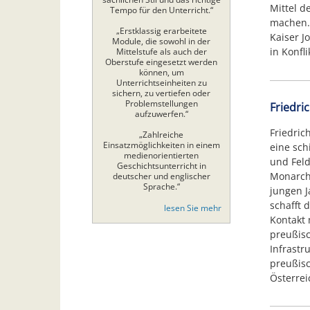
Mittel d
Tempo für den Unterricht.“
machen. 
„Erstklassig erarbeitete
Kaiser Jo
Module, die sowohl in der
in Konfl
Mittelstufe als auch der
Oberstufe eingesetzt werden
können, um
Unterrichtseinheiten zu
sichern, zu vertiefen oder
Problemstellungen
Friedri
aufzuwerfen.“
Friedric
„Zahlreiche
Einsatzmöglichkeiten in einem
eine sch
medienorientierten
und Feld
Geschichtsunterricht in
Monarch 
deutscher und englischer
Sprache.“
jungen J
schafft 
lesen Sie mehr
Kontakt 
preußis
Infrastr
preußisc
Österrei