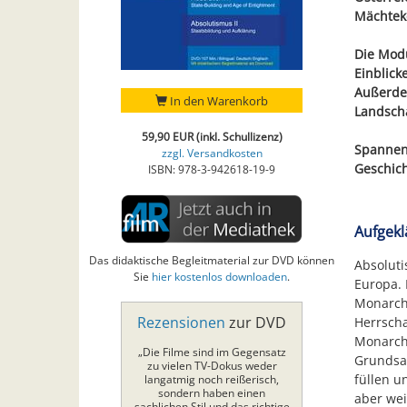
Mächteko
Die Modu
Einblick
Außerdem
In den Warenkorb
Landscha
59,90 EUR (inkl. Schullizenz)
Spannend
zzgl. Versandkosten
Geschich
ISBN: 978-3-942618-19-9
Aufgekl
Das didaktische Begleitmaterial zur DVD können
Absoluti
Sie
hier kostenlos downloaden
.
Europa. 
Monarche
Rezensionen
zur DVD
Herrscha
Monarch
„Die Filme sind im Gegensatz
Grundsat
zu vielen TV-Dokus weder
füllen u
langatmig noch reißerisch,
sondern haben einen
aber wei
sachlichen Stil und das richtige