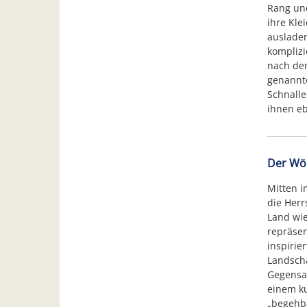
Rang un
ihre Kle
ausladen
komplizi
nach dem
genannte
Schnall
ihnen eb
Der Wör
Mitten i
die Herr
Land wi
repräsen
inspirier
Landscha
Gegensat
einem ku
„begehba