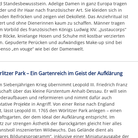
d Standesbewusstsein. Adelige Damen in ganz Europa tragen
ider und ihr Haar nach französischer Art. Sie kleiden sich in
den Reifröcken und zeigen viel Dekolleté. Das Anziehritual ist
ert und ohne Dienerinnen kaum zu schaffen. Männer tragen
 Vorbild des französischen Königs Ludwig XIV. „Justaucorps“
 Röcke, knielange Hosen und Schuhe mit kostbar verzierten
en. Gepuderte Perücken und aufwändiges Make-up sind bei
enso „en vouge“ wie bei der Damenwelt.
litzer Park – Ein Gartenreich im Geist der Aufklärung
m Siebenjährigen Krieg übernimmt Leopold III. Friedrich Franz
schaft über das kleine Fürstentum Anhalt-Dessau. Er will sein
ederaufbauen und reformieren und nimmt dafür auch
tative Projekte in Angriff. Von einer Reise nach England
t, lässt Leopold III. 1765 den Wörlitzer Park anlegen – einen
ftsgarten, der dem Ideal der Aufklärung entspricht. Im
z zur strengen Ästhetik der Barockgärten gleicht hier alles
nstvoll inszenierten Wildwuchs. Das Gelände dient als
res Bildungsprogramm“, inklusive einer Miniaturausgabe der