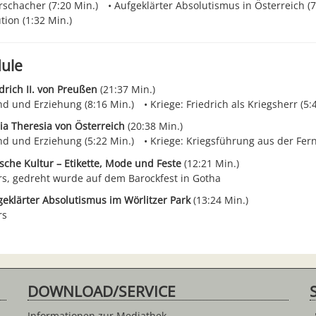
schacher (7:20 Min.)
Aufgeklärter Absolutismus in Österreich (7
tion (1:32 Min.)
ule
edrich II. von Preußen
(21:37 Min.)
nd und Erziehung (8:16 Min.)
Kriege: Friedrich als Kriegsherr (5:
ia Theresia von Österreich
(20:38 Min.)
nd und Erziehung (5:22 Min.)
Kriege: Kriegsführung aus der Fern
ische Kultur – Etikette, Mode und Feste
(12:21 Min.)
rs, gedreht wurde auf dem Barockfest in Gotha
geklärter Absolutismus im Wörlitzer Park
(13:24 Min.)
rs
DOWNLOAD/SERVICE
Informationen zur Mediathek