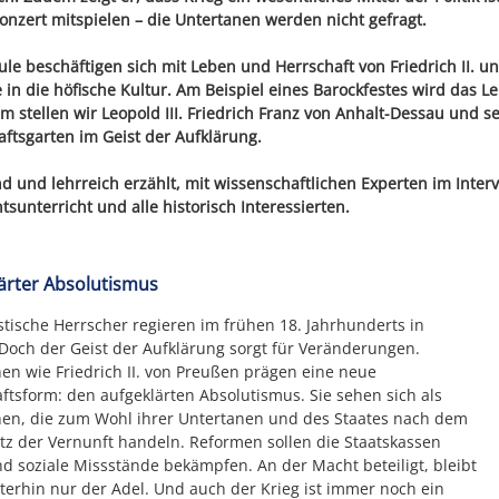
nzert mitspielen – die Untertanen werden nicht gefragt.
le beschäftigen sich mit Leben und Herrschaft von Friedrich II. u
e in die höfische Kultur. Am Beispiel eines Barockfestes wird das
 stellen wir Leopold III. Friedrich Franz von Anhalt-Dessau und se
ftsgarten im Geist der Aufklärung.
 und lehrreich erzählt, mit wissenschaftlichen Experten im Interv
tsunterricht und alle historisch Interessierten.
ärter Absolutismus
stische Herrscher regieren im frühen 18. Jahrhunderts in
Doch der Geist der Aufklärung sorgt für Veränderungen.
n wie Friedrich II. von Preußen prägen eine neue
ftsform: den aufgeklärten Absolutismus. Sie sehen sich als
en, die zum Wohl ihrer Untertanen und des Staates nach dem
z der Vernunft handeln. Reformen sollen die Staatskassen
nd soziale Missstände bekämpfen. An der Macht beteiligt, bleibt
terhin nur der Adel. Und auch der Krieg ist immer noch ein