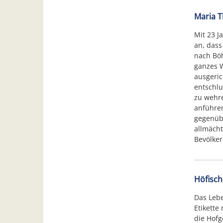
Maria T
Mit 23 J
an, dass
nach Böh
ganzes W
ausgeric
entschlu
zu wehre
anführen
gegenübe
allmächt
Bevölker
Höfisch
Das Lebe
Etikette
die Hofg