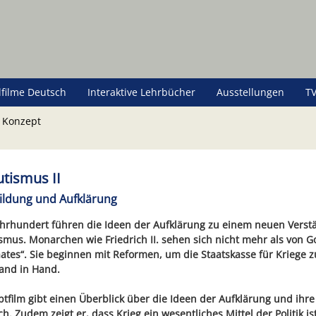
lfilme Deutsch
Interaktive Lehrbücher
Ausstellungen
TV
 Konzept
tismus II
ildung und Aufklärung
ahrhundert führen die Ideen der Aufklärung zu einem neuen Verst
smus. Monarchen wie Friedrich II. sehen sich nicht mehr als von Go
aates“. Sie beginnen mit Reformen, um die Staatskasse für Kriege z
and in Hand.
tfilm gibt einen Überblick über die Ideen der Aufklärung und ihr
ch. Zudem zeigt er, dass Krieg ein wesentliches Mittel der Politik is