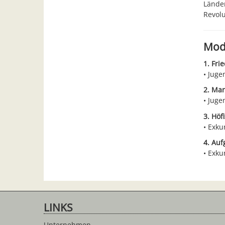
Länder
Revolu
Mod
1. Fri
Juge
2. Mar
Juge
3. Höf
Exku
4. Auf
Exku
LINKS
Unternehmen