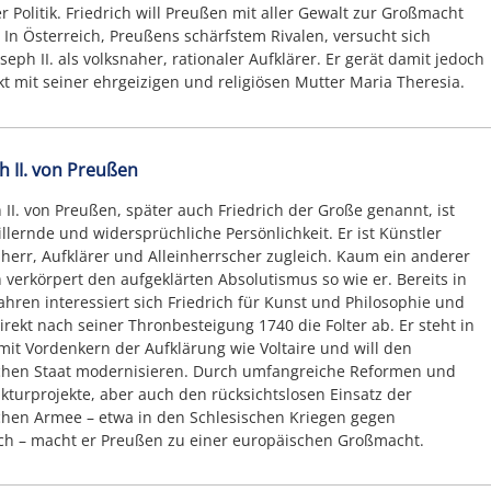
er Politik. Friedrich will Preußen mit aller Gewalt zur Großmacht
In Österreich, Preußens schärfstem Rivalen, versucht sich
seph II. als volksnaher, rationaler Aufklärer. Er gerät damit jedoch
ikt mit seiner ehrgeizigen und religiösen Mutter Maria Theresia.
ch II. von Preußen
h II. von Preußen, später auch Friedrich der Große genannt, ist
illernde und widersprüchliche Persönlichkeit. Er ist Künstler
herr, Aufklärer und Alleinherrscher zugleich. Kaum ein anderer
verkörpert den aufgeklärten Absolutismus so wie er. Bereits in
ahren interessiert sich Friedrich für Kunst und Philosophie und
direkt nach seiner Thronbesteigung 1740 die Folter ab. Er steht in
mit Vordenkern der Aufklärung wie Voltaire und will den
chen Staat modernisieren. Durch umfangreiche Reformen und
ukturprojekte, aber auch den rücksichtslosen Einsatz der
hen Armee – etwa in den Schlesischen Kriegen gegen
ch – macht er Preußen zu einer europäischen Großmacht.