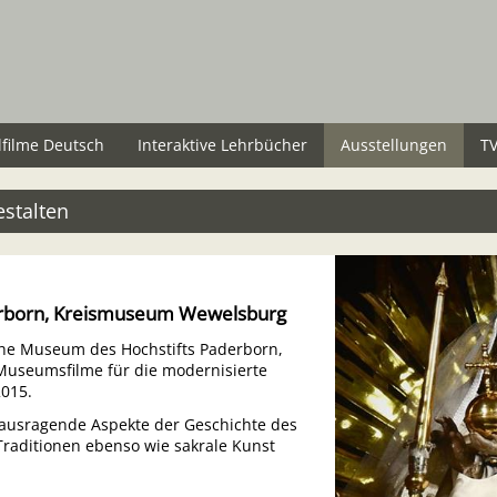
lfilme Deutsch
Interaktive Lehrbücher
Ausstellungen
TV
estalten
erborn, Kreismuseum Wewelsburg
sche Museum des Hochstifts Paderborn,
useumsfilme für die modernisierte
2015.
rausragende Aspekte der Geschichte des
e Traditionen ebenso wie sakrale Kunst