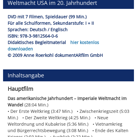
Weltmacht USA im 20. Jahrhundert
DVD mit 7 Filmen, Spieldauer (99 Min.)
Für alle Schulformen, Sekundarstufe: I + II
Sprachen: Deutsch / Englisch
ISBN: 978-3-9812564-0-6
Didaktisches Begleitmaterial
hier kostenlos
downloaden
© 2009 Anne Roerkohl dokumentARfilm GmbH
Inhaltsangabe
Hauptfilm
Das amerikanische Jahrhundert – Imperiale Weltmacht im
Wandel
(28:04 Min.)
Der Erste Weltkrieg (3:47 Min.)
Zwischenkriegszeit (5:03
Min.)
Der Zweite Weltkrieg (4:25 Min.)
Neue
Weltordnung und Kubakrise (5:36 Min.)
Vietnamkrieg
und Bürgerrechtsbewegung (3:08 Min.)
Ende des Kalten
Krieges (2:50 Min.)
Ausblick (2:22 Min.)