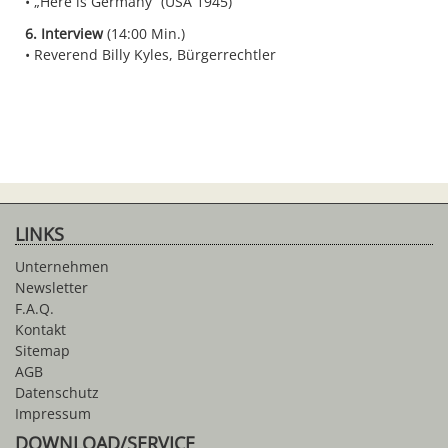
„Here is Germany“ (USA 1945)
6. Interview
(14:00 Min.)
Reverend Billy Kyles, Bürgerrechtler
LINKS
Unternehmen
Newsletter
F.A.Q.
Kontakt
Sitemap
AGB
Datenschutz
Impressum
DOWNLOAD/SERVICE