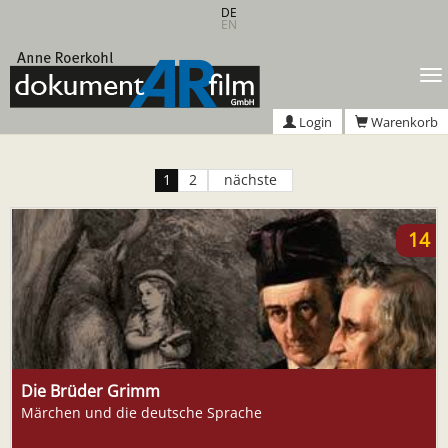
Zum
DE
EN
Hauptinhalt
springen
T
n
Login
Warenkorb
1
2
nächste
14
Die Brüder Grimm
Märchen und die deutsche Sprache