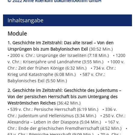
© 2022 Anne Roerkohl dokumentARfilm GmbH
Inhaltsangabe
Module
1. Geschichte im Zeitstrahl: Das alte Israel – Von den
Ursprüngen bis zum Babylonischen Exil
(30:52 Min.)
2000 v. Chr.: Ursprünge der Israeliten (7:18 Min.)
1200
v. Chr.: Krisenjahre und Landnahme (3:55 Min.)
1000 v.
Chr.: Zeit der frühen Könige (6:32 Min.)
734 v. Chr.:
Krieg und Katastrophe (6:08 Min.)
587 v. Chr.:
Babylonisches Exil (5:50 Min.)
2. Geschichte im Zeitstrahl: Geschichte des Judentums –
Von der persischen Herrschaft bis zum Untergang des
Weströmischen Reiches
(36:42 Min.)
539 v. Chr.: Persische Herrschaft (6:19 Min.)
336 v.
Chr.: Judentum und Hellenismus (3:34 Min.)
250 v. Chr.:
Alexandria – Leben in der Diaspora (5:04 Min.)
167 v.
Chr.: Ende der griechischen Fremdherrschaft (4:52 Min.)
63 v. Chr.: Römische Herrschaft (9:09 Min.)
70 n. Chr.: