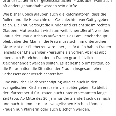
Grundsatz, der in der gesellschaftlichen Praxis aber wohl auch
oft anders gehandhabt worden sein dürfte.
Wie bisher üblich glauben auch die Reformatoren, dass die
Rollen und die Hierarchie der Geschlechter von Gott gegeben
seien. Die Frau versorgt die Kinder und erzieht sie im rechten
Glauben. Mutterschaft wird zum weiblichen „Beruf“, was den
Status der Frau durchaus aufwertet. Das Familienoberhaupt
bleibt aber der Mann – die Frau muss sich ihm unterordnen.
Die Macht der Eheherren wird eher gestärkt. So haben Frauen
jenseits der Ehe weniger Freiräume als vorher. Aber es gibt
eben auch Bereiche, in denen Frauen grundsätzlich
gleichbehandelt werden sollten. Es ist deshalb umstritten, ob
die Reformation die Situation der Frauen insgesamt eher
verbessert oder verschlechtert hat.
Eine wirkliche Gleichberechtigung wird es auch in den
evangelischen Kirchen erst sehr viel später geben. So bleibt
der Pfarrersberuf für Frauen auch unter Protestanten lange
Zeit tabu. Ab Mitte des 20. Jahrhunderts ändert sich das nach
und nach. In immer mehr evangelischen Kirchen können
Frauen nun Pfarrerin oder auch Bischöfin werden.