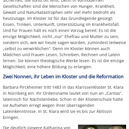
Sicherheit, die sonst oft fehlt. Denn in vormodernen
Gesellschaften sind die Menschen von Hunger, Krankheit,
Gewalt und Naturkatastrophen sehr viel mehr bedroht als
heutzutage. Im Kloster ist für das Grundlegende gesorgt:
Essen, Trinken, Unterkunft, Unterstützung im Krankheitsfall.
Und für Frauen hält es noch einen Vorzug bereit: Es ist die
einzige Möglichkeit, nicht „nur“ Ehefrau und Mutter zu sein,
sondern sich, wie wir heute sagen würden, zumindest teilweise
„selbst zu verwirklichen“. Denn im Kloster können auch
Mädchen und Frauen Lesen, Schreiben, Rechnen und Latein
lernen. Sie können theologische Werke lesen. Es ist die einzige
Möglichkeit, eine höhere Bildung zu erlangen.
Zwei Nonnen, ihr Leben im Kloster und die Reformation
Barbara Pirckheimer tritt 1483 in das Klarissenkloster St. Klara
in Nürnberg ein. Ihr Ordensname lautet von nun an „Caritas“,
lateinisch für Nächstenliebe. Schon in der Klosterschule hatte
sie Aufsehen erregt wegen ihrer überragenden
Lateinkenntnisse. In St. Klara wird sie es bis zur Äbtissin
bringen.
Die deutlich jüngere Katharina von