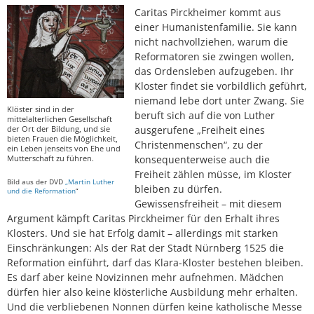
Caritas Pirckheimer kommt aus
einer Humanistenfamilie. Sie kann
nicht nachvollziehen, warum die
Reformatoren sie zwingen wollen,
das Ordensleben aufzugeben. Ihr
Kloster findet sie vorbildlich geführt,
niemand lebe dort unter Zwang. Sie
Klöster sind in der
beruft sich auf die von Luther
mittelalterlichen Gesellschaft
ausgerufene „Freiheit eines
der Ort der Bildung, und sie
bieten Frauen die Möglichkeit,
Christenmenschen“, zu der
ein Leben jenseits von Ehe und
konsequenterweise auch die
Mutterschaft zu führen.
Freiheit zählen müsse, im Kloster
Bild aus der DVD
„Martin Luther
bleiben zu dürfen.
und die Reformation
“
Gewissensfreiheit – mit diesem
Argument kämpft Caritas Pirckheimer für den Erhalt ihres
Klosters. Und sie hat Erfolg damit – allerdings mit starken
Einschränkungen: Als der Rat der Stadt Nürnberg 1525 die
Reformation einführt, darf das Klara-Kloster bestehen bleiben.
Es darf aber keine Novizinnen mehr aufnehmen. Mädchen
dürfen hier also keine klösterliche Ausbildung mehr erhalten.
Und die verbliebenen Nonnen dürfen keine katholische Messe