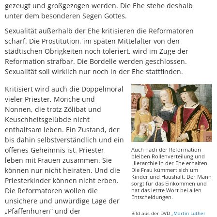
gezeugt und großgezogen werden. Die Ehe stehe deshalb
unter dem besonderen Segen Gottes.
Sexualität außerhalb der Ehe kritisieren die Reformatoren
scharf. Die Prostitution, im späten Mittelalter von den
städtischen Obrigkeiten noch toleriert, wird im Zuge der
Reformation strafbar. Die Bordelle werden geschlossen.
Sexualität soll wirklich nur noch in der Ehe stattfinden.
Kritisiert wird auch die Doppelmoral
vieler Priester, Mönche und
Nonnen, die trotz Zölibat und
Keuschheitsgelübde nicht
enthaltsam leben. Ein Zustand, der
bis dahin selbstverständlich und ein
offenes Geheimnis ist. Priester
Auch nach der Reformation
bleiben Rollenverteilung und
leben mit Frauen zusammen. Sie
Hierarchie in der Ehe erhalten.
können nur nicht heiraten. Und die
Die Frau kümmert sich um
Kinder und Haushalt. Der Mann
Priesterkinder können nicht erben.
sorgt für das Einkommen und
Die Reformatoren wollen die
hat das letzte Wort bei allen
Entscheidungen.
unsichere und unwürdige Lage der
„Pfaffenhuren“ und der
Bild aus der DVD
„Martin Luther