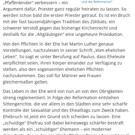
und die Reformation
“
„Pfaffenkinder“ verbessern – ein
Argument dafür, Priester ganz regulär heiraten zu lassen. So
werden schon bald die ersten Priester getraut. Es ist ein Bruch
mit der fast tausendjährigen Tradition des Zölibats, ein
schwerer Verstoß gegen das bisherige Kirchenrecht und
deshalb für die „Altgläubigen“ eine ungeheure Provokation.
Von den Pflichten in der Ehe hat Martin Luther genaue
Vorstellungen, nachzulesen in seiner Schrift „Vom ehelichen
Leben“. So sagt er unter Berufung auf Paulus, dass Eheleute
verpflichtet seien, ihren Körper einander zur Verfügung zu
stellen, also den sogenannten ehelichen Pflichten
nachzukommen. Das soll für Männer wie Frauen
gleichermaßen gelten.
Das Leben in der Ehe wird von nun an von den Obrigkeiten
streng reglementiert. In Folge der Reformation entstehen
Sittengerichte, die vor allem in den Städten eine sehr scharfe
Kontrolle der Sexualität und des Ehealltags zum Zweck haben.
Ehebruch ist jetzt ein Grund sich scheiden zu lassen. Eine
„schuldige“ Ehefrau soll dabei keineswegs schärfer bestraft
werden als ein „schuldiger“ Ehemann – ein moderner