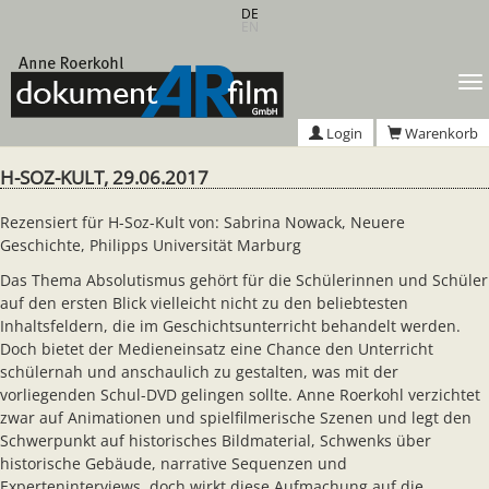
Zum
DE
EN
Hauptinhalt
springen
T
n
Login
Warenkorb
H-SOZ-KULT, 29.06.2017
Rezensiert für H-Soz-Kult von: Sabrina Nowack, Neuere
Geschichte, Philipps Universität Marburg
Das Thema Absolutismus gehört für die Schülerinnen und Schüler
auf den ersten Blick vielleicht nicht zu den beliebtesten
Inhaltsfeldern, die im Geschichtsunterricht behandelt werden.
Doch bietet der Medieneinsatz eine Chance den Unterricht
schülernah und anschaulich zu gestalten, was mit der
vorliegenden Schul-DVD gelingen sollte. Anne Roerkohl verzichtet
zwar auf Animationen und spielfilmerische Szenen und legt den
Schwerpunkt auf historisches Bildmaterial, Schwenks über
historische Gebäude, narrative Sequenzen und
Experteninterviews, doch wirkt diese Aufmachung auf die