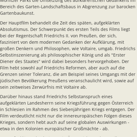
Wörlitzer Parks die Umsetzung des aufklärerischen Gedankens im
Bereich des Garten-Landschaftsbaus in Abgrenzung zur barocken
Gartenbaukunst.
Der Hauptfilm behandelt die Zeit des späten, aufgeklärten
Absolutismus. Der Schwerpunkt des ersten Teils des Films liegt
bei der Regentschaft Friedrichs II. von Preußen, der sich,
fasziniert von dem modernen Gedanken der Aufklärung, mit
großen Denkern und Philosophen, wie Voltaire, umgab. Friedrichs
Selbstinszenierung als philosophischer König und als "Erster
Diener des Staates" wird dabei besonders hervorgehoben. Der
Film hebt sowohl auf Friedrichs Reformen, aber auch auf die
Grenzen seiner Toleranz, die am Beispiel seines Umgangs mit der
jüdischen Bevölkerung Preußens veranschaulicht wird, sowie auf
sein zeitweises Zerwürfnis mit Voltaire ab.
Darüber hinaus stand Friedrichs Selbstanspruch eines
aufgeklärten Landesherrn seine Kriegsführung gegen Österreich
in Schlesien im Rahmen des Siebenjährigen Kriegs entgegen. Der
Film verdeutlicht nicht nur die innereuropäischen Folgen dieses
Krieges, sondern hebt auch auf seine globalen Auswirkungen -
etwa in den Kolonien europäischer Großmächte - ab.