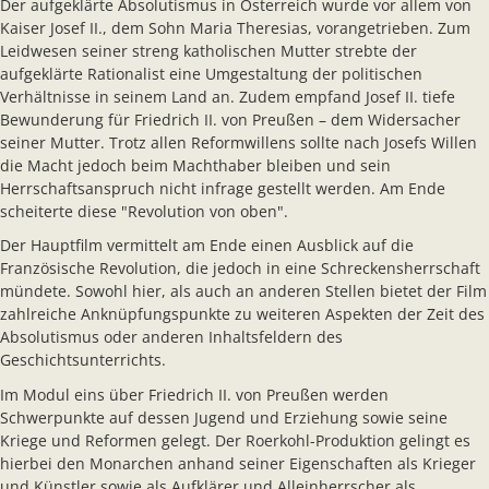
Der aufgeklärte Absolutismus in Österreich wurde vor allem von
Kaiser Josef II., dem Sohn Maria Theresias, vorangetrieben. Zum
Leidwesen seiner streng katholischen Mutter strebte der
aufgeklärte Rationalist eine Umgestaltung der politischen
Verhältnisse in seinem Land an. Zudem empfand Josef II. tiefe
Bewunderung für Friedrich II. von Preußen – dem Widersacher
seiner Mutter. Trotz allen Reformwillens sollte nach Josefs Willen
die Macht jedoch beim Machthaber bleiben und sein
Herrschaftsanspruch nicht infrage gestellt werden. Am Ende
scheiterte diese "Revolution von oben".
Der Hauptfilm vermittelt am Ende einen Ausblick auf die
Französische Revolution, die jedoch in eine Schreckensherrschaft
mündete. Sowohl hier, als auch an anderen Stellen bietet der Film
zahlreiche Anknüpfungspunkte zu weiteren Aspekten der Zeit des
Absolutismus oder anderen Inhaltsfeldern des
Geschichtsunterrichts.
Im Modul eins über Friedrich II. von Preußen werden
Schwerpunkte auf dessen Jugend und Erziehung sowie seine
Kriege und Reformen gelegt. Der Roerkohl-Produktion gelingt es
hierbei den Monarchen anhand seiner Eigenschaften als Krieger
und Künstler sowie als Aufklärer und Alleinherrscher als