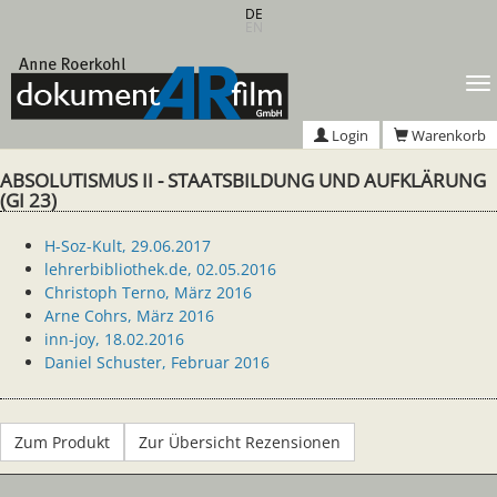
Zum
DE
EN
Hauptinhalt
springen
T
n
Login
Warenkorb
ABSOLUTISMUS II - STAATSBILDUNG UND AUFKLÄRUNG
(GI 23)
H-Soz-Kult, 29.06.2017
lehrerbibliothek.de, 02.05.2016
Christoph Terno, März 2016
Arne Cohrs, März 2016
inn-joy, 18.02.2016
Daniel Schuster, Februar 2016
Zum Produkt
Zur Übersicht Rezensionen