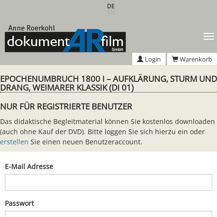
Zum
DE
EN
Hauptinhalt
springen
T
n
Login
Warenkorb
EPOCHENUMBRUCH 1800 I – AUFKLÄRUNG, STURM UND
DRANG, WEIMARER KLASSIK (DI 01)
NUR FÜR REGISTRIERTE BENUTZER
Das didaktische Begleitmaterial können Sie kostenlos downloaden
(auch ohne Kauf der DVD). Bitte loggen Sie sich hierzu ein oder
erstellen
Sie einen neuen Benutzeraccount.
E-Mail Adresse
Passwort