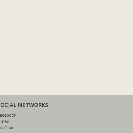
SOCIAL NETWORKS
acebook
imeo
ouTube