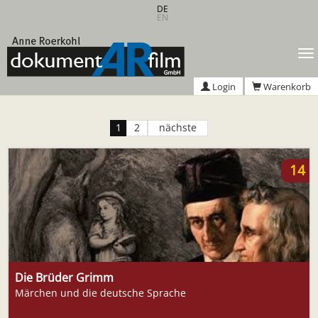
Zum
DE
EN
Hauptinhalt
springen
T
n
Login
Warenkorb
1
2
nächste
14
Die Brüder Grimm
Märchen und die deutsche Sprache