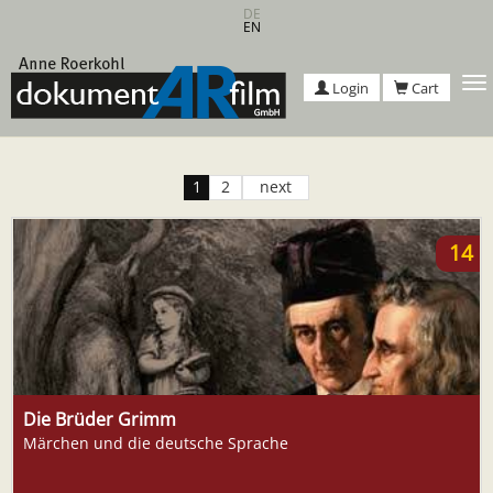
Skip
DE
EN
to
main
content
T
Login
Cart
n
1
2
next
14
Die Brüder Grimm
Märchen und die deutsche Sprache