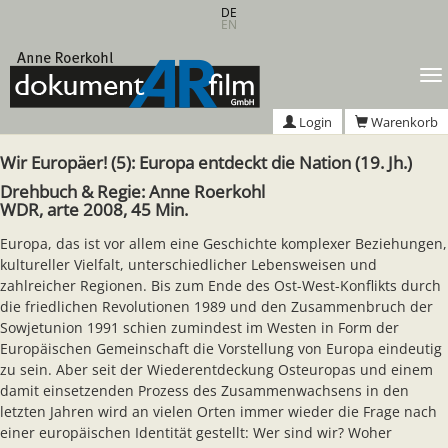
Zum
DE
EN
Hauptinhalt
springen
T
n
Login
Warenkorb
Wir Europäer! (5): Europa entdeckt die Nation (19. Jh.)
Drehbuch & Regie: Anne Roerkohl
WDR, arte 2008, 45 Min.
Europa, das ist vor allem eine Geschichte komplexer Beziehungen,
kultureller Vielfalt, unterschiedlicher Lebensweisen und
zahlreicher Regionen. Bis zum Ende des Ost-West-Konflikts durch
die friedlichen Revolutionen 1989 und den Zusammenbruch der
Sowjetunion 1991 schien zumindest im Westen in Form der
Europäischen Gemeinschaft die Vorstellung von Europa eindeutig
zu sein. Aber seit der Wiederentdeckung Osteuropas und einem
damit einsetzenden Prozess des Zusammenwachsens in den
letzten Jahren wird an vielen Orten immer wieder die Frage nach
einer europäischen Identität gestellt: Wer sind wir? Woher