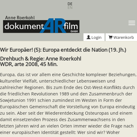
Zum
DE
EN
Hauptinhalt
springen
T
n
Login
Warenkorb
Wir Europäer! (5): Europa entdeckt die Nation (19. Jh.)
Drehbuch & Regie: Anne Roerkohl
WDR, arte 2008, 45 Min.
Europa, das ist vor allem eine Geschichte komplexer Beziehungen,
kultureller Vielfalt, unterschiedlicher Lebensweisen und
zahlreicher Regionen. Bis zum Ende des Ost-West-Konflikts durch
die friedlichen Revolutionen 1989 und den Zusammenbruch der
Sowjetunion 1991 schien zumindest im Westen in Form der
Europäischen Gemeinschaft die Vorstellung von Europa eindeutig
zu sein. Aber seit der Wiederentdeckung Osteuropas und einem
damit einsetzenden Prozess des Zusammenwachsens in den
letzten Jahren wird an vielen Orten immer wieder die Frage nach
einer europäischen Identität gestellt: Wer sind wir? Woher