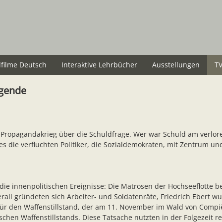
lfilme Deutsch
Interaktive Lehrbücher
Ausstellungen
TV
egende
Propagandakrieg über die Schuldfrage. Wer war Schuld am verloren
es die verfluchten Politiker, die Sozialdemokraten, mit Zentrum u
die innenpolitischen Ereignisse: Die Matrosen der Hochseeflotte
all gründeten sich Arbeiter- und Soldatenräte, Friedrich Ebert wur
i für den Waffenstillstand, der am 11. November im Wald von Compi
chen Waffenstillstands. Diese Tatsache nutzten in der Folgezeit r