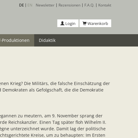
DE
EN
Newsletter
Rezensionen
F.A.Q.
Kontakt
Login
Warenkorb
-Produktionen
Didaktik
en Krieg? Die Militärs, die falsche Einschätzung der
nd Demokraten als Gefolgschaft, die die Demokratie
 begannen zu meutern, am 9. November sprang der
de Reichskanzler. Einen Tag später floh Wilhelm II.
ègne unterzeichnet wurde. Damit lag der politische
echtsgerichtete Kreise, um zu behaupten: Im Ersten