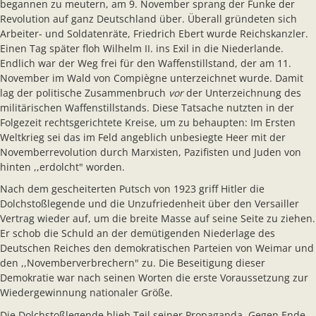
begannen zu meutern, am 9. November sprang der Funke der
Revolution auf ganz Deutschland über. Überall gründeten sich
Arbeiter- und Soldatenräte, Friedrich Ebert wurde Reichskanzler.
Einen Tag später floh Wilhelm II. ins Exil in die Niederlande.
Endlich war der Weg frei für den Waffenstillstand, der am 11.
November im Wald von Compiègne unterzeichnet wurde. Damit
lag der politische Zusammenbruch
vor
der Unterzeichnung des
militärischen Waffenstillstands. Diese Tatsache nutzten in der
Folgezeit rechtsgerichtete Kreise, um zu behaupten: Im Ersten
Weltkrieg sei das im Feld angeblich unbesiegte Heer mit der
Novemberrevolution durch Marxisten, Pazifisten und Juden von
hinten ,,erdolcht" worden.
Nach dem gescheiterten Putsch von 1923 griff Hitler die
Dolchstoßlegende und die Unzufriedenheit über den Versailler
Vertrag wieder auf, um die breite Masse auf seine Seite zu ziehen.
Er schob die Schuld an der demütigenden Niederlage des
Deutschen Reiches den demokratischen Parteien von Weimar und
den ,,Novemberverbrechern" zu. Die Beseitigung dieser
Demokratie war nach seinen Worten die erste Voraussetzung zur
Wiedergewinnung nationaler Größe.
Die Dolchstoßlegende blieb Teil seiner Propaganda. Gegen Ende