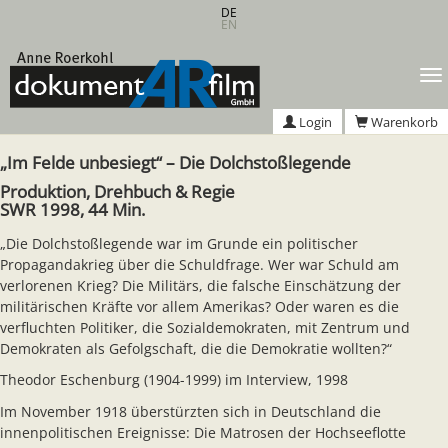
Zum
DE
EN
Hauptinhalt
springen
T
n
Login
Warenkorb
„Im Felde unbesiegt“ – Die Dolchstoßlegende
Produktion, Drehbuch & Regie
SWR 1998, 44 Min.
„Die Dolchstoßlegende war im Grunde ein politischer
Propagandakrieg über die Schuldfrage. Wer war Schuld am
verlorenen Krieg? Die Militärs, die falsche Einschätzung der
militärischen Kräfte vor allem Amerikas? Oder waren es die
verfluchten Politiker, die Sozialdemokraten, mit Zentrum und
Demokraten als Gefolgschaft, die die Demokratie wollten?“
Theodor Eschenburg (1904-1999) im Interview, 1998
Im November 1918 überstürzten sich in Deutschland die
innenpolitischen Ereignisse: Die Matrosen der Hochseeflotte