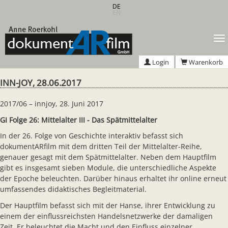
Zum
DE
EN
Hauptinhalt
springen
T
n
Login
Warenkorb
INN-JOY, 28.06.2017
2017/06 – innjoy, 28. Juni 2017
GI Folge 26: Mittelalter III - Das Spätmittelalter
In der 26. Folge von Geschichte interaktiv befasst sich
dokumentARfilm mit dem dritten Teil der Mittelalter-Reihe,
genauer gesagt mit dem Spätmittelalter. Neben dem Hauptfilm
gibt es insgesamt sieben Module, die unterschiedliche Aspekte
der Epoche beleuchten. Darüber hinaus erhaltet ihr online erneut
umfassendes didaktisches Begleitmaterial.
Der Hauptfilm befasst sich mit der Hanse, ihrer Entwicklung zu
einem der einflussreichsten Handelsnetzwerke der damaligen
Zeit. Er beleuchtet die Macht und den Einfluss einzelner