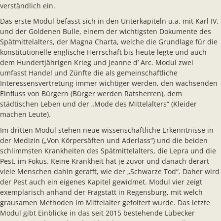
verständlich ein.
Das erste Modul befasst sich in den Unterkapiteln u.a. mit Karl IV.
und der Goldenen Bulle, einem der wichtigsten Dokumente des
Spätmittelalters, der Magna Charta, welche die Grundlage für die
konstitutionelle englische Herrschaft bis heute legte und auch
dem Hundertjährigen Krieg und Jeanne d’ Arc. Modul zwei
umfasst Handel und Zünfte die als gemeinschaftliche
Interessensvertretung immer wichtiger werden, den wachsenden
Einfluss von Bürgern (Bürger werden Ratsherren), dem
städtischen Leben und der „Mode des Mittelalters“ (Kleider
machen Leute).
Im dritten Modul stehen neue wissenschaftliche Erkenntnisse in
der Medizin („Von Körpersäften und Aderlass“) und die beiden
schlimmsten Krankheiten des Spätmittelalters, die Lepra und die
Pest, im Fokus. Keine Krankheit hat je zuvor und danach derart
viele Menschen dahin gerafft, wie der „Schwarze Tod“. Daher wird
der Pest auch ein eigenes Kapitel gewidmet. Modul vier zeigt
exemplarisch anhand der Fragstatt in Regensburg, mit welch
grausamen Methoden im Mittelalter gefoltert wurde. Das letzte
Modul gibt Einblicke in das seit 2015 bestehende Lübecker