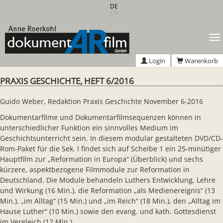
Zum
DE
EN
Hauptinhalt
springen
T
n
Login
Warenkorb
PRAXIS GESCHICHTE, HEFT 6/2016
Guido Weber, Redaktion Praxis Geschichte November 6-2016
Dokumentarfilme und Dokumentarfilmsequenzen können in
unterschiedlicher Funktion ein sinnvolles Medium im
Geschichtsunterricht sein. In diesem modular gestalteten DVD/CD-
Rom-Paket für die Sek. I findet sich auf Scheibe 1 ein 25-minütiger
Hauptfilm zur „Reformation in Europa“ (Überblick) und sechs
kürzere, aspektbezogene Filmmodule zur Reformation in
Deutschland. Die Module behandeln Luthers Entwicklung, Lehre
und Wirkung (16 Min.), die Reformation „als Medienereignis“ (13
Min.), „im Alltag“ (15 Min.) und „im Reich“ (18 Min.), den „Alltag im
Hause Luther“ (10 Min.) sowie den evang. und kath. Gottesdienst
im Vergleich (12 Min.).