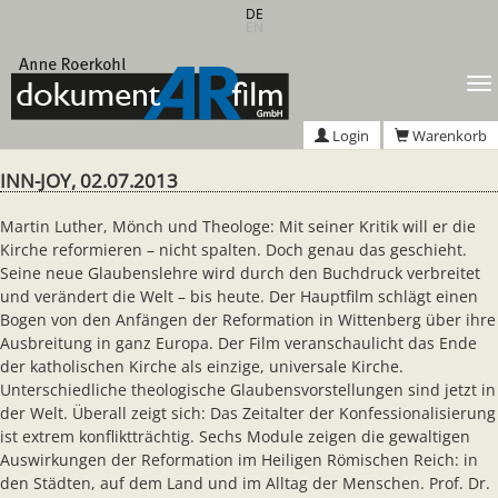
Zum
DE
EN
Hauptinhalt
springen
T
n
Login
Warenkorb
INN-JOY, 02.07.2013
Martin Luther, Mönch und Theologe: Mit seiner Kritik will er die
Kirche reformieren – nicht spalten. Doch genau das geschieht.
Seine neue Glaubenslehre wird durch den Buchdruck verbreitet
und verändert die Welt – bis heute. Der Hauptfilm schlägt einen
Bogen von den Anfängen der Reformation in Wittenberg über ihre
Ausbreitung in ganz Europa. Der Film veranschaulicht das Ende
der katholischen Kirche als einzige, universale Kirche.
Unterschiedliche theologische Glaubensvorstellungen sind jetzt in
der Welt. Überall zeigt sich: Das Zeitalter der Konfessionalisierung
ist extrem konfliktträchtig. Sechs Module zeigen die gewaltigen
Auswirkungen der Reformation im Heiligen Römischen Reich: in
den Städten, auf dem Land und im Alltag der Menschen. Prof. Dr.