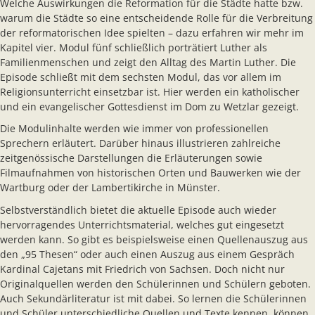
Welche Auswirkungen die Reformation für die Städte hatte bzw.
warum die Städte so eine entscheidende Rolle für die Verbreitung
der reformatorischen Idee spielten – dazu erfahren wir mehr im
Kapitel vier. Modul fünf schließlich porträtiert Luther als
Familienmenschen und zeigt den Alltag des Martin Luther. Die
Episode schließt mit dem sechsten Modul, das vor allem im
Religionsunterricht einsetzbar ist. Hier werden ein katholischer
und ein evangelischer Gottesdienst im Dom zu Wetzlar gezeigt.
Die Modulinhalte werden wie immer von professionellen
Sprechern erläutert. Darüber hinaus illustrieren zahlreiche
zeitgenössische Darstellungen die Erläuterungen sowie
Filmaufnahmen von historischen Orten und Bauwerken wie der
Wartburg oder der Lambertikirche in Münster.
Selbstverständlich bietet die aktuelle Episode auch wieder
hervorragendes Unterrichtsmaterial, welches gut eingesetzt
werden kann. So gibt es beispielsweise einen Quellenauszug aus
den „95 Thesen“ oder auch einen Auszug aus einem Gespräch
Kardinal Cajetans mit Friedrich von Sachsen. Doch nicht nur
Originalquellen werden den Schülerinnen und Schülern geboten.
Auch Sekundärliteratur ist mit dabei. So lernen die Schülerinnen
und Schüler unterschiedliche Quellen und Texte kennen, können