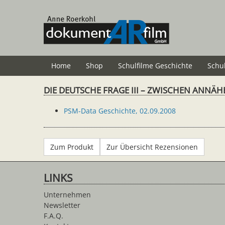
Zum
Hauptinhalt
springen
Home
Shop
Schulfilme Geschichte
Schu
DIE DEUTSCHE FRAGE III – ZWISCHEN ANNÄHE
PSM-Data Geschichte, 02.09.2008
Zum Produkt
Zur Übersicht Rezensionen
LINKS
Unternehmen
Newsletter
F.A.Q.