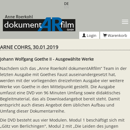
Zum
DE
EN
Hauptinhalt
springen
T
n
Login
Warenkorb
ARNE COHRS, 30.01.2019
Johann Wolfgang Goethe II - Ausgewählte Werke
Nachdem sich das „Anne Roerkohl dokumentARfilm“ Team in der
letzten Ausgabe mit Goethes Faust auseinandergesetzt hat,
werden mit der vorliegenden dreizehnten Ausgabe vier weitere
Werke von Goethe in den Mittelpunkt gestellt. Die Ausgabe
umfasst eine DVD von 96 Minuten Umfang sowie didaktisches
Begleitmaterial, das als Downloadangebot bereit steht. Damit
entspricht auch dieses Angebot dem üblichen Aufbau und
Umfang dieser Dokumentarreihe.
Die DVD besteht aus vier Modulen. Modul 1 beschäftigt sich mit
„Götz von Berlichingen", Modul 2 mit „Die Leiden des jungen