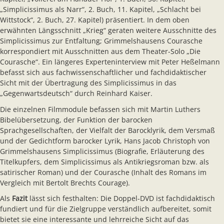
„Simplicissimus als Narr“, 2. Buch, 11. Kapitel, „Schlacht bei
Wittstock“, 2. Buch, 27. Kapitel) präsentiert. In dem oben
erwähnten Längsschnitt „Krieg“ geraten weitere Ausschnitte des
Simplicissimus zur Entfaltung; Grimmelshausens Courasche
korrespondiert mit Ausschnitten aus dem Theater-Solo „Die
Courasche“. Ein längeres Experteninterview mit Peter Heßelmann
befasst sich aus fachwissenschaftlicher und fachdidaktischer
Sicht mit der Übertragung des Simplicissimus in das
„Gegenwartsdeutsch“ durch Reinhard Kaiser.
Die einzelnen Filmmodule befassen sich mit Martin Luthers
Bibelübersetzung, der Funktion der barocken
Sprachgesellschaften, der Vielfalt der Barocklyrik, dem Versmaß
und der Gedichtform barocker Lyrik, Hans Jacob Christoph von
Grimmelshausens Simplicissimus (Biografie, Erläuterung des
Titelkupfers, dem Simplicissimus als Antikriegsroman bzw. als
satirischer Roman) und der Courasche (Inhalt des Romans im
Vergleich mit Bertolt Brechts Courage).
Als
Fazit
lässt sich festhalten: Die Doppel-DVD ist fachdidaktisch
fundiert und für die Zielgruppe verständlich aufbereitet, somit
bietet sie eine interessante und lehrreiche Sicht auf das