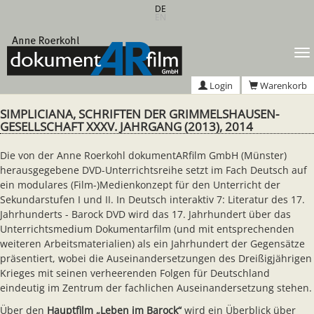
Zum
DE
EN
Hauptinhalt
springen
T
n
Login
Warenkorb
SIMPLICIANA, SCHRIFTEN DER GRIMMELSHAUSEN-
GESELLSCHAFT XXXV. JAHRGANG (2013), 2014
Die von der Anne Roerkohl dokumentARfilm GmbH (Münster)
herausgegebene DVD-Unterrichtsreihe setzt im Fach Deutsch auf
ein modulares (Film-)Medienkonzept für den Unterricht der
Sekundarstufen I und II. In Deutsch interaktiv 7: Literatur des 17.
Jahrhunderts - Barock DVD wird das 17. Jahrhundert über das
Unterrichtsmedium Dokumentarfilm (und mit entsprechenden
weiteren Arbeitsmaterialien) als ein Jahrhundert der Gegensätze
präsentiert, wobei die Auseinandersetzungen des Dreißigjährigen
Krieges mit seinen verheerenden Folgen für Deutschland
eindeutig im Zentrum der fachlichen Auseinandersetzung stehen.
Über den
Hauptfilm „Leben im Barock“
wird ein Überblick über