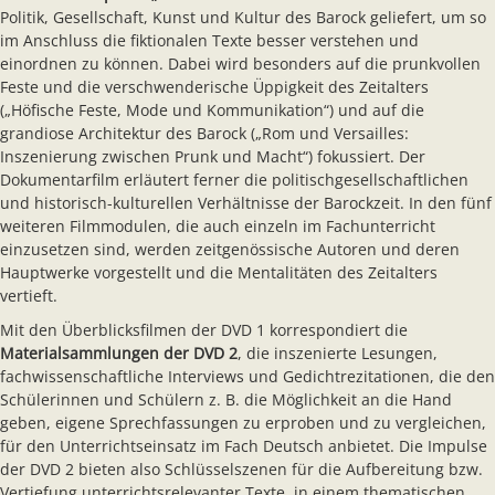
Politik, Gesellschaft, Kunst und Kultur des Barock geliefert, um so
im Anschluss die fiktionalen Texte besser verstehen und
einordnen zu können. Dabei wird besonders auf die prunkvollen
Feste und die verschwenderische Üppigkeit des Zeitalters
(„Höfische Feste, Mode und Kommunikation“) und auf die
grandiose Architektur des Barock („Rom und Versailles:
Inszenierung zwischen Prunk und Macht“) fokussiert. Der
Dokumentarfilm erläutert ferner die politischgesellschaftlichen
und historisch-kulturellen Verhältnisse der Barockzeit. In den fünf
weiteren Filmmodulen, die auch einzeln im Fachunterricht
einzusetzen sind, werden zeitgenössische Autoren und deren
Hauptwerke vorgestellt und die Mentalitäten des Zeitalters
vertieft.
Mit den Überblicksfilmen der DVD 1 korrespondiert die
Materialsammlungen der DVD 2
, die inszenierte Lesungen,
fachwissenschaftliche Interviews und Gedichtrezitationen, die den
Schülerinnen und Schülern z. B. die Möglichkeit an die Hand
geben, eigene Sprechfassungen zu erproben und zu vergleichen,
für den Unterrichtseinsatz im Fach Deutsch anbietet. Die Impulse
der DVD 2 bieten also Schlüsselszenen für die Aufbereitung bzw.
Vertiefung unterrichtsrelevanter Texte, in einem thematischen