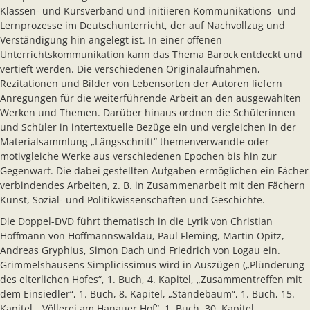
Klassen- und Kursverband und initiieren Kommunikations- und
Lernprozesse im Deutschunterricht, der auf Nachvollzug und
Verständigung hin angelegt ist. In einer offenen
Unterrichtskommunikation kann das Thema Barock entdeckt und
vertieft werden. Die verschiedenen Originalaufnahmen,
Rezitationen und Bilder von Lebensorten der Autoren liefern
Anregungen für die weiterführende Arbeit an den ausgewählten
Werken und Themen. Darüber hinaus ordnen die Schülerinnen
und Schüler in intertextuelle Bezüge ein und vergleichen in der
Materialsammlung „Längsschnitt“ themenverwandte oder
motivgleiche Werke aus verschiedenen Epochen bis hin zur
Gegenwart. Die dabei gestellten Aufgaben ermöglichen ein Fächer
verbindendes Arbeiten, z. B. in Zusammenarbeit mit den Fächern
Kunst, Sozial- und Politikwissenschaften und Geschichte.
Die Doppel-DVD führt thematisch in die Lyrik von Christian
Hoffmann von Hoffmannswaldau, Paul Fleming, Martin Opitz,
Andreas Gryphius, Simon Dach und Friedrich von Logau ein.
Grimmelshausens Simplicissimus wird in Auszügen („Plünderung
des elterlichen Hofes“, 1. Buch, 4. Kapitel, „Zusammentreffen mit
dem Einsiedler“, 1. Buch, 8. Kapitel, „Ständebaum“, 1. Buch, 15.
Kapitel, „Völlerei am Hanauer Hof“, 1. Buch, 30. Kapitel,