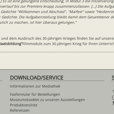
] Es ist eine gelungene Entscheidung, in Modul 3 die Inszenierun
verlauf bis zur Premiere knapp zusammenzufassen. […] Die Aufga
 Gedichte "Willkommen und Abschied", "Maifest" sowie "Heidenrösle
er Gedichte. Die Aufgabenstellung bleibt damit dem Gesamttenor 
ulich zu machen, ist hier überaus gelungen.“
s und dem Ausbruch des 30-jährigen Krieges finden Sie auf unser
Staatsbildung
“
Filmmodule zum 30-jährigen Krieg für Ihren Unterrich
DOWNLOAD/SERVICE
Informationen zur Mediathek
Faxformular für Bestellungen
Museumsbooklet zu unseren Ausstellungen
Produktionsliste
Referenzen