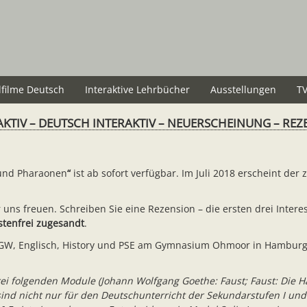
lfilme Deutsch
Interaktive Lehrbücher
Ausstellungen
TV
AKTIV – DEUTSCH INTERAKTIV – NEUERSCHEINUNG – RE
l und Pharaonen
“
ist ab sofort verfügbar. Im Juli 2018 erscheint der 
ns freuen. Schreiben Sie eine Rezension – die ersten drei Intere
stenfrei zugesandt
.
 PGW, Englisch, History und PSE am Gymnasium Ohmoor in Hamburg
ei folgenden Module (Johann Wolfgang Goethe: Faust; Faust: Die Ha
e sind nicht nur für den Deutschunterricht der Sekundarstufen I un