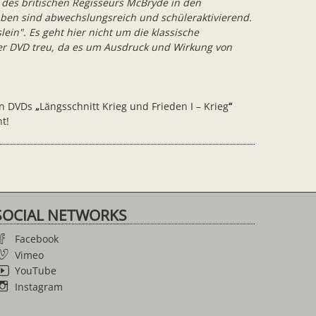
g des britischen Regisseurs McBryde in den
ben sind abwechslungsreich und schüleraktivierend.
in". Es geht hier nicht um die klassische
der DVD treu, da es um Ausdruck und Wirkung von
en DVDs
„
Längsschnitt Krieg und Frieden I – Krieg
“
t!
SOCIAL NETWORKS
Facebook
Vimeo
YouTube
Instagram