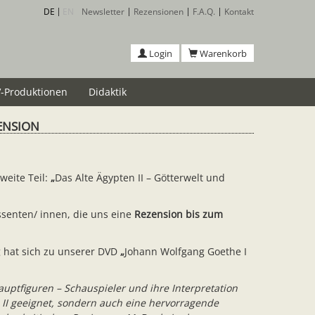
DE
EN
Newsletter
Rezensionen
F.A.Q.
Kontakt
Login
Warenkorb
-Produktionen
Didaktik
ZENSION
zweite Teil:
„
Das Alte Ägypten II – Götterwelt und
ssenten/ innen, die uns eine
Rezension bis zum
 hat sich zu unserer DVD
„
Johann Wolfgang Goethe I
uptfiguren – Schauspieler und ihre Interpretation
d II geeignet, sondern auch eine hervorragende