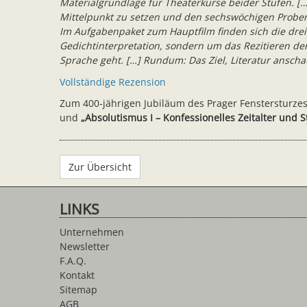
Materialgrundlage für Theaterkurse beider Stufen. […
Mittelpunkt zu setzen und den sechswöchigen Proben
Im Aufgabenpaket zum Hauptfilm finden sich die drei
Gedichtinterpretation, sondern um das Rezitieren d
Sprache geht. […] Rundum: Das Ziel, Literatur anscha
Vollständige Rezension
Zum 400-jährigen Jubiläum des Prager Fenstersturze
und
„
Absolutismus I – Konfessionelles Zeitalter und 
Zur Übersicht
LINKS
Unternehmen
Newsletter
F.A.Q.
Kontakt
Sitemap
AGB