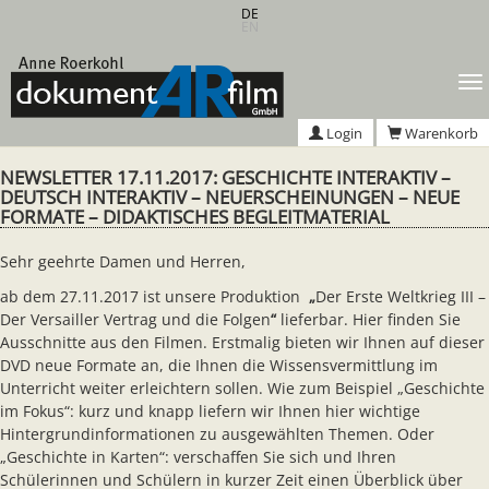
Zum
DE
EN
Hauptinhalt
springen
T
n
Login
Warenkorb
NEWSLETTER 17.11.2017: GESCHICHTE INTERAKTIV –
DEUTSCH INTERAKTIV – NEUERSCHEINUNGEN – NEUE
FORMATE – DIDAKTISCHES BEGLEITMATERIAL
Sehr geehrte Damen und Herren,
ab dem 27.11.2017 ist unsere Produktion
„
Der Erste Weltkrieg III –
Der Versailler Vertrag und die Folgen
“
lieferbar. Hier finden Sie
Ausschnitte aus den Filmen. Erstmalig bieten wir Ihnen auf dieser
DVD neue Formate an, die Ihnen die Wissensvermittlung im
Unterricht weiter erleichtern sollen. Wie zum Beispiel „Geschichte
im Fokus“: kurz und knapp liefern wir Ihnen hier wichtige
Hintergrundinformationen zu ausgewählten Themen. Oder
„Geschichte in Karten“: verschaffen Sie sich und Ihren
Schülerinnen und Schülern in kurzer Zeit einen Überblick über