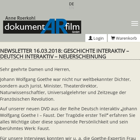
Zum
DE
EN
Hauptinhalt
springen
T
n
Login
Warenkorb
NEWSLETTER 16.03.2018: GESCHICHTE INTERAKTIV –
DEUTSCH INTERAKTIV – NEUERSCHEINUNG
Sehr geehrte Damen und Herren,
Johann Wolfgang Goethe war nicht nur weltbekannter Dichter,
sondern auch Jurist, Minister, Theaterdirektor,
Naturwissenschaftler, Universalgelehrter und Zeitzeuge der
Französischen Revolution.
Auf unserer neuen DVD aus der Reihe Deutsch interaktiv
„
Johann
Wolfgang Goethe I – Faust. Der Tragödie erster Teil
“
erfahren Sie
alles Wichtige über diese spannende Persönlichkeit und sein
berühmtes Werk: Faust.
Für unsere Interviews konnten wir u. a. die Goethe-Expertin Frau