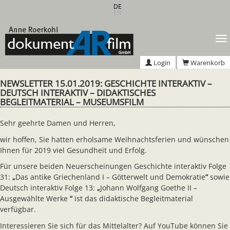
Zum
DE
EN
Hauptinhalt
springen
T
n
Login
Warenkorb
NEWSLETTER 15.01.2019: GESCHICHTE INTERAKTIV –
DEUTSCH INTERAKTIV – DIDAKTISCHES
BEGLEITMATERIAL – MUSEUMSFILM
Sehr geehrte Damen und Herren,
wir hoffen, Sie hatten erholsame Weihnachtsferien und wünschen
Ihnen für 2019 viel Gesundheit und Erfolg.
Für unsere beiden Neuerscheinungen Geschichte interaktiv Folge
31:
„
Das antike Griechenland I – Götterwelt und Demokratie
“
sowie
Deutsch interaktiv Folge 13:
„
Johann Wolfgang Goethe II –
Ausgewählte Werke
“
ist das didaktische Begleitmaterial
verfügbar.
Interessieren Sie sich für das Mittelalter? Auf YouTube können Sie