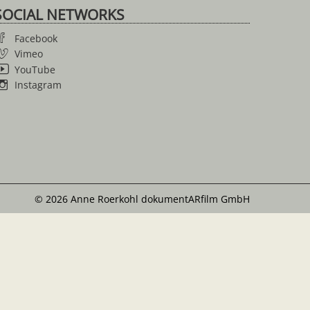
SOCIAL NETWORKS
Facebook
Vimeo
YouTube
Instagram
© 2026 Anne Roerkohl dokumentARfilm GmbH