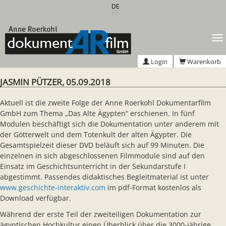
Zum
DE
EN
Hauptinhalt
springen
T
n
Login
Warenkorb
JASMIN PÜTZER, 05.09.2018
Aktuell ist die zweite Folge der Anne Roerkohl Dokumentarfilm
GmbH zum Thema „Das Alte Ägypten“ erschienen. In fünf
Modulen beschäftigt sich die Dokumentation unter anderem mit
der Götterwelt und dem Totenkult der alten Ägypter. Die
Gesamtspielzeit dieser DVD beläuft sich auf 99 Minuten. Die
einzelnen in sich abgeschlossenen Filmmodule sind auf den
Einsatz im Geschichtsunterricht in der Sekundarstufe I
abgestimmt. Passendes didaktisches Begleitmaterial ist unter
www.geschichte-interaktiv.com
im pdf-Format kostenlos als
Download verfügbar.
Während der erste Teil der zweiteiligen Dokumentation zur
ägyptischen Hochkultur einen Überblick über die 3000-jährige