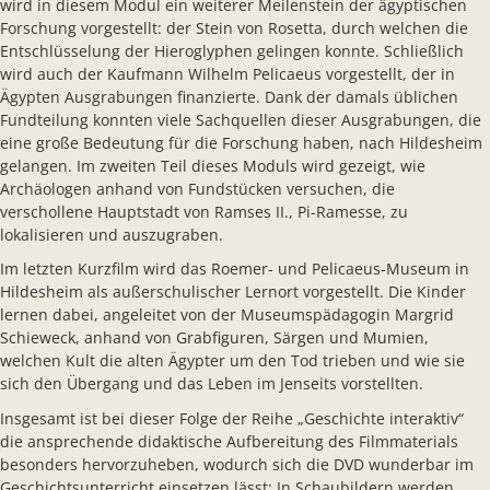
wird in diesem Modul ein weiterer Meilenstein der ägyptischen
Forschung vorgestellt: der Stein von Rosetta, durch welchen die
Entschlüsselung der Hieroglyphen gelingen konnte. Schließlich
wird auch der Kaufmann Wilhelm Pelicaeus vorgestellt, der in
Ägypten Ausgrabungen finanzierte. Dank der damals üblichen
Fundteilung konnten viele Sachquellen dieser Ausgrabungen, die
eine große Bedeutung für die Forschung haben, nach Hildesheim
gelangen. Im zweiten Teil dieses Moduls wird gezeigt, wie
Archäologen anhand von Fundstücken versuchen, die
verschollene Hauptstadt von Ramses II., Pi-Ramesse, zu
lokalisieren und auszugraben.
Im letzten Kurzfilm wird das Roemer- und Pelicaeus-Museum in
Hildesheim als außerschulischer Lernort vorgestellt. Die Kinder
lernen dabei, angeleitet von der Museumspädagogin Margrid
Schieweck, anhand von Grabfiguren, Särgen und Mumien,
welchen Kult die alten Ägypter um den Tod trieben und wie sie
sich den Übergang und das Leben im Jenseits vorstellten.
Insgesamt ist bei dieser Folge der Reihe „Geschichte interaktiv“
die ansprechende didaktische Aufbereitung des Filmmaterials
besonders hervorzuheben, wodurch sich die DVD wunderbar im
Geschichtsunterricht einsetzen lässt: In Schaubildern werden