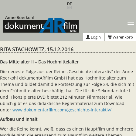
Zum
DE
EN
Hauptinhalt
springen
T
n
Login
Warenkorb
RITA STACHOWITZ, 15.12.2016
Das Mittelalter II – Das Hochmittelalter
Die neueste Folge aus der Reihe „Geschichte interaktiv“ der Anne
Roerkohl dokumentARfilm GmbH hat das Hochmittelalter zum
Thema und bildet damit die Fortsetzung zur Folge 24, die sich mit
dem Frühmittelalter beschäftigt hat. Die für die Sekundarstufe I
und II konzipierte DVD bietet 212 Minuten Filmmaterial. Wie
üblich gibt es das didaktische Begleitmaterial zum Download
unter
www.dokumentarfilm.com/geschichte-interaktiv/
Aufbau und Inhalt
Wer die Reihe kennt, weiß, dass es einen Hauptfilm und mehrere
Module gibt, die ergänzend zum Hauptfilm weitere Themen