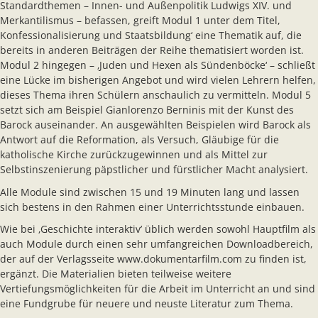
Standardthemen – Innen- und Außenpolitik Ludwigs XIV. und
Merkantilismus – befassen, greift Modul 1 unter dem Titel,
Konfessionalisierung und Staatsbildung‘ eine Thematik auf, die
bereits in anderen Beiträgen der Reihe thematisiert worden ist.
Modul 2 hingegen – ‚Juden und Hexen als Sündenböcke‘ – schließt
eine Lücke im bisherigen Angebot und wird vielen Lehrern helfen,
dieses Thema ihren Schülern anschaulich zu vermitteln. Modul 5
setzt sich am Beispiel Gianlorenzo Berninis mit der Kunst des
Barock auseinander. An ausgewählten Beispielen wird Barock als
Antwort auf die Reformation, als Versuch, Gläubige für die
katholische Kirche zurückzugewinnen und als Mittel zur
Selbstinszenierung päpstlicher und fürstlicher Macht analysiert.
Alle Module sind zwischen 15 und 19 Minuten lang und lassen
sich bestens in den Rahmen einer Unterrichtsstunde einbauen.
Wie bei ‚Geschichte interaktiv’ üblich werden sowohl Hauptfilm als
auch Module durch einen sehr umfangreichen Downloadbereich,
der auf der Verlagsseite www.dokumentarfilm.com zu finden ist,
ergänzt. Die Materialien bieten teilweise weitere
Vertiefungsmöglichkeiten für die Arbeit im Unterricht an und sind
eine Fundgrube für neuere und neuste Literatur zum Thema.