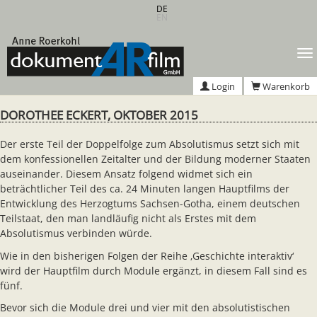
Zum
DE
EN
Hauptinhalt
springen
T
n
Login
Warenkorb
DOROTHEE ECKERT, OKTOBER 2015
Der erste Teil der Doppelfolge zum Absolutismus setzt sich mit
dem konfessionellen Zeitalter und der Bildung moderner Staaten
auseinander. Diesem Ansatz folgend widmet sich ein
beträchtlicher Teil des ca. 24 Minuten langen Hauptfilms der
Entwicklung des Herzogtums Sachsen-Gotha, einem deutschen
Teilstaat, den man landläufig nicht als Erstes mit dem
Absolutismus verbinden würde.
Wie in den bisherigen Folgen der Reihe ‚Geschichte interaktiv‘
wird der Hauptfilm durch Module ergänzt, in diesem Fall sind es
fünf.
Bevor sich die Module drei und vier mit den absolutistischen