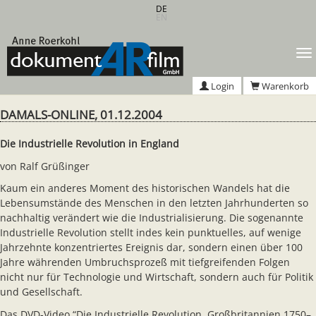
Zum
DE
EN
Hauptinhalt
springen
T
n
Login
Warenkorb
DAMALS-ONLINE, 01.12.2004
Die Industrielle Revolution in England
von Ralf Grüßinger
Kaum ein anderes Moment des historischen Wandels hat die
Lebensumstände des Menschen in den letzten Jahrhunderten so
nachhaltig verändert wie die Industrialisierung. Die sogenannte
Industrielle Revolution stellt indes kein punktuelles, auf wenige
Jahrzehnte konzentriertes Ereignis dar, sondern einen über 100
Jahre währenden Umbruchsprozeß mit tiefgreifenden Folgen
nicht nur für Technologie und Wirtschaft, sondern auch für Politik
und Gesellschaft.
Das DVD-Video “Die Industrielle Revolution. Großbritannien 1750–