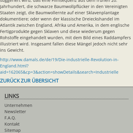
suggeriert wird, daß eine Filmsequenz aus dem frühen 20.
Jahrhundert, die schwarze Baumwollpflücker in den Vereinigten
Staaten zeigt, die Baumwollernte auf einer Sklavenplantage
dokumentiere; oder wenn der klassische Dreieckshandel im
Atlantik zwischen England, Afrika und Amerika, in dem englische
Fertigprodukte gegen Sklaven und diese wiederum gegen
Rohstoffe eingehandelt wurden, mit dem Bild eines Raddampfers
illustriert wird. Insgesamt fallen diese Mängel jedoch nicht sehr
ins Gewicht.
http://www.damals.de/de/19/Die-industrielle-Revolution-in-
England.html?
aid=162065&cp=3&action=showDetails&search=Industrielle
ZURÜCK ZUR ÜBERSICHT
LINKS
Unternehmen
Newsletter
F.A.Q.
Kontakt
Sitemap