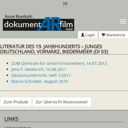
Zum
DE
EN
Hauptinhalt
springen
T
n
Login
Warenkorb
LITERATUR DES 19. JAHRHUNDERTS – JUNGES
DEUTSCHLAND, VORMÄRZ, BIEDERMEIER (DI 03)
ZUM (Zentrale für Unterrichtsmedien), 14.07.2012
Jens F. Heiderich, 10.08.2011
Deutschunterricht, Heft 1/2011
Marco Schröder, August 2010
Zum Produkt
Zur Übersicht Rezensionen
LINKS
Unternehmen