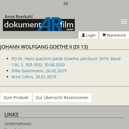
Zum
DE
EN
Hauptinhalt
springen
T
n
Login
Warenkorb
JOHANN WOLFGANG GOETHE II (DI 13)
PD Dr. Hans-Joachim Jakob (Goethe-Jahrbuch 2019, Band
136, S. 353-355), 30.06.2020
Silke Gatermann, 26.02.2019
Arne Cohrs, 30.01.2019
Zum Produkt
Zur Übersicht Rezensionen
LINKS
Unternehmen