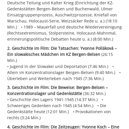
Deutsche Teilung und Kalter Krieg (Einrichtung der KZ-
Gedenkstätten Bergen-Belsen und Buchenwald, Ulmer
Einsatzgruppenprozess, Auschwitzprozesse, Kniefall von
Warschau, Holocaust-Serie, Weizsäcker Rede u. a.) (18:10
Min.)
1989 – Mauerfall und deutsche Wiedervereinigung
(Rechtsextremismus, Stolpersteine, Holocaust-Mahnmal,
erinnerungspolitische Debatten heute u. a.) (8:00 Min.)
2. Geschichte im Film: Die Tatsachen: Yvonne Polláková –
Ein slowakisches Mädchen im KZ Bergen-Belsen
(26:15
Min.)
Jugend in der Slowakei und Deportation (7:46 Min.)
Allein im Konzentrationslager Bergen-Belsen (9:40 Min.)
Überleben und Weiterleben nach 1945 (7:36 Min.)
3. Geschichte im Film: Die Beweise: Bergen-Belsen –
Konzentrationslager und Gedenkstätte
(36:32 Min.)
Geschichte des Lagers 1941-1945 (14:37 Min.)
Schwieriges Gedenken nach 1945 (4:54 Min.)
Die
Gedenkstätte heute (12:01 Min.)
Provokationen von
rechts (3:24 Min.)
4. Geschichte im Film: Die Zeitzeugen: Yvonne Koch – Eine