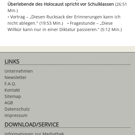
Überlebende des Holocaust spricht vor Schulklassen
(26:51
Min.)
Vortrag – „Diesen Rucksack der Erinnerungen kann ich
nicht ablegen." (19:53 Min.)
Fragestunde – „Diese
Willkür kann nur in einer Diktatur passieren.“ (5:12 Min.)
LINKS
Unternehmen
Newsletter
F.A.Q.
Kontakt
Sitemap
AGB
Datenschutz
Impressum
DOWNLOAD/SERVICE
Informationen zur Mediathek