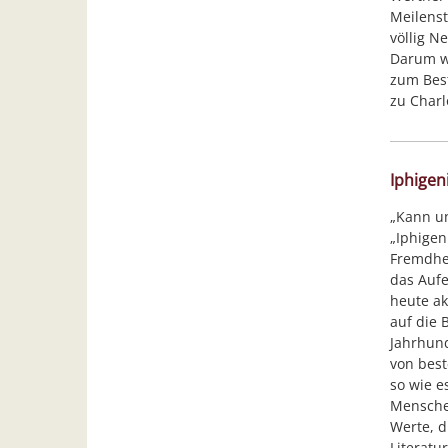
Meilenst
völlig N
Darum w
zum Best
zu Charl
Iphigen
„Kann un
„Iphigen
Fremdhei
das Aufe
heute ak
auf die 
Jahrhund
von bes
so wie e
Menschen
Werte, d
Literatu