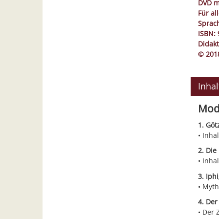
DVD mi
Für al
Sprac
ISBN: 
Didakt
© 201
Inha
Mod
1. Göt
Inhal
2. Die
Inhal
3. Iph
Myth
4. Der
Der Z