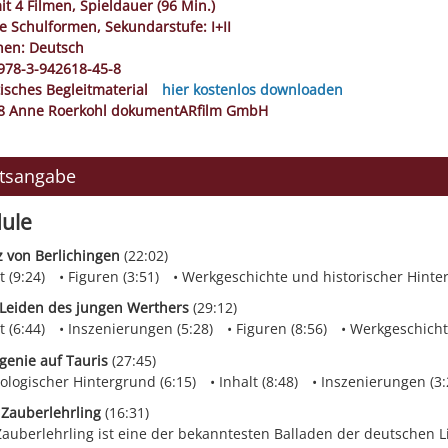
t 4 Filmen, Spieldauer (96 Min.)
le Schulformen, Sekundarstufe: I+II
hen: Deutsch
978-3-942618-45-8
isches Begleitmaterial
hier kostenlos downloaden
8 Anne Roerkohl dokumentARfilm GmbH
ltsangabe
ule
z von Berlichingen
(22:02)
t (9:24)
Figuren (3:51)
Werkgeschichte und historischer Hinter
 Leiden des jungen Werthers
(29:12)
t (6:44)
Inszenierungen (5:28)
Figuren (8:56)
Werkgeschichte
igenie auf Tauris
(27:45)
ologischer Hintergrund (6:15)
Inhalt (8:48)
Inszenierungen (3:
 Zauberlehrling
(16:31)
auberlehrling ist eine der bekanntesten Balladen der deutschen Li