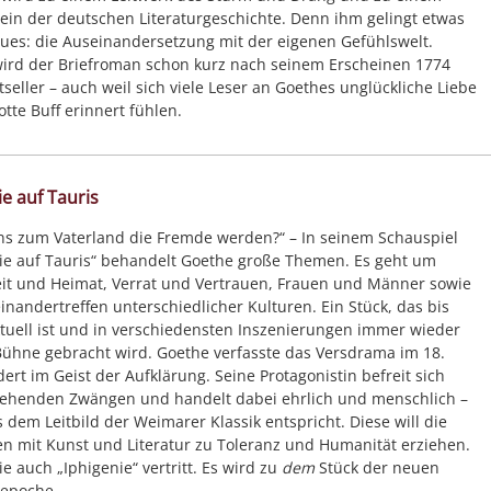
ein der deutschen Literaturgeschichte. Denn ihm gelingt etwas
eues: die Auseinandersetzung mit der eigenen Gefühlswelt.
ird der Briefroman schon kurz nach seinem Erscheinen 1774
seller – auch weil sich viele Leser an Goethes unglückliche Liebe
otte Buff erinnert fühlen.
ie auf Tauris
s zum Vaterland die Fremde werden?“ – In seinem Schauspiel
ie auf Tauris“ behandelt Goethe große Themen. Es geht um
t und Heimat, Verrat und Vertrauen, Frauen und Männer sowie
inandertreffen unterschiedlicher Kulturen. Ein Stück, das bis
tuell ist und in verschiedensten Inszenierungen immer wieder
Bühne gebracht wird. Goethe verfasste das Versdrama im 18.
ert im Geist der Aufklärung. Seine Protagonistin befreit sich
tehenden Zwängen und handelt dabei ehrlich und menschlich –
s dem Leitbild der Weimarer Klassik entspricht. Diese will die
 mit Kunst und Literatur zu Toleranz und Humanität erziehen.
ie auch „Iphigenie“ vertritt. Es wird zu
dem
Stück der neuen
repoche.