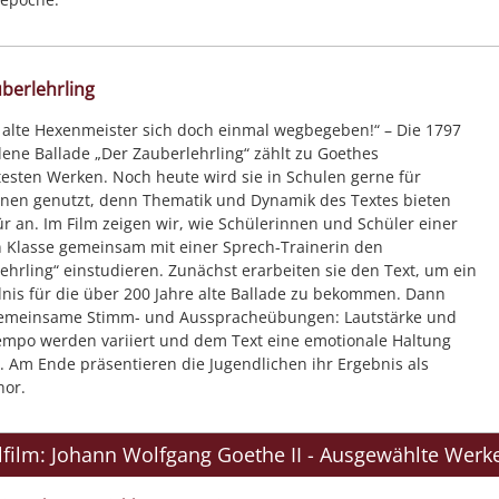
berlehrling
 alte Hexenmeister sich doch einmal wegbegeben!“ – Die 1797
ene Ballade „Der Zauberlehrling“ zählt zu Goethes
sten Werken. Noch heute wird sie in Schulen gerne für
onen genutzt, denn Thematik und Dynamik des Textes bieten
ür an. Im Film zeigen wir, wie Schülerinnen und Schüler einer
 Klasse gemeinsam mit einer Sprech-Trainerin den
ehrling“ einstudieren. Zunächst erarbeiten sie den Text, um ein
nis für die über 200 Jahre alte Ballade zu bekommen. Dann
gemeinsame Stimm- und Ausspracheübungen: Lautstärke und
mpo werden variiert und dem Text eine emotionale Haltung
 Am Ende präsentieren die Jugendlichen ihr Ergebnis als
hor.
lfilm: Johann Wolfgang Goethe II - Ausgewählte Werk