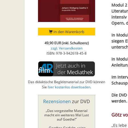
Modul 2 
Literatu
intensiv
Opern, d
In den Warenkorb
In Modul
siegen E
49,90 EUR (inkl. Schullizenz)
untersch
zzgl. Versandkosten
ISBN: 978-3-942618-45-8
In Modul
Anleitun
Im Inter
Das didaktische Begleitmaterial zur DVD können
Schauspi
Sie
hier kostenlos downloaden
.
Die DVD 
werden.
Rezensionen
zur DVD
„Das vorgestellte Material
Götz vo
macht ein weiteres Mal Lust
auf Goethe!“
„Es lebe
„Goethes Gedicht, seine