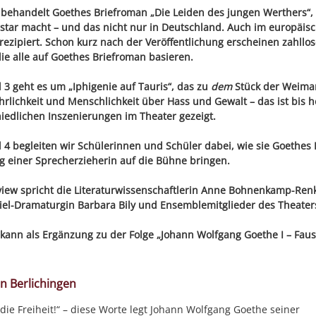
behandelt Goethes Briefroman „Die Leiden des jungen Werthers“,
rstar macht – und das nicht nur in Deutschland. Auch im europäis
 rezipiert. Schon kurz nach der Veröffentlichung erscheinen zahll
ie alle auf Goethes Briefroman basieren.
 3 geht es um „Iphigenie auf Tauris“, das zu
dem
Stück der Weimare
hrlichkeit und Menschlichkeit über Hass und Gewalt – das ist bis h
iedlichen Inszenierungen im Theater gezeigt.
 4 begleiten wir Schülerinnen und Schüler dabei, wie sie Goethes 
g einer Sprecherzieherin auf die Bühne bringen.
view spricht die Literaturwissenschaftlerin Anne Bohnenkamp-Re
el-Dramaturgin Barbara Bily und Ensemblemitglieder des Theater
kann als Ergänzung zu der Folge „Johann Wolfgang Goethe I – Faust.
n Berlichingen
 die Freiheit!“ – diese Worte legt Johann Wolfgang Goethe seiner