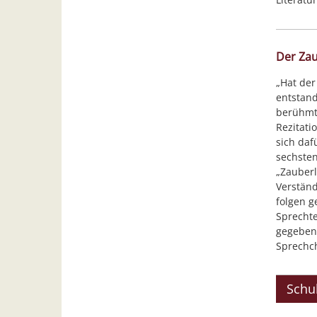
Der Zau
„Hat der
entstand
berühmte
Rezitati
sich daf
sechsten
„Zauberl
Verständ
folgen 
Sprechte
gegeben.
Sprechc
Schu