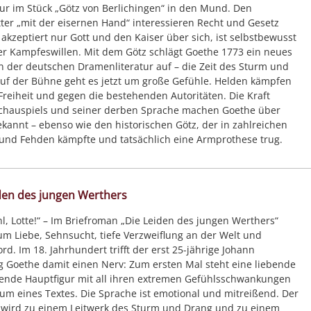
ur im Stück „Götz von Berlichingen“ in den Mund. Den
tter „mit der eisernen Hand“ interessieren Recht und Gesetz
r akzeptiert nur Gott und den Kaiser über sich, ist selbstbewusst
er Kampfeswillen. Mit dem Götz schlägt Goethe 1773 ein neues
in der deutschen Dramenliteratur auf – die Zeit des Sturm und
uf der Bühne geht es jetzt um große Gefühle. Helden kämpfen
 Freiheit und gegen die bestehenden Autoritäten. Die Kraft
Schauspiels und seiner derben Sprache machen Goethe über
kannt – ebenso wie den historischen Götz, der in zahlreichen
und Fehden kämpfte und tatsächlich eine Armprothese trug.
den des jungen Werthers
l, Lotte!“ – Im Briefroman „Die Leiden des jungen Werthers“
um Liebe, Sehnsucht, tiefe Verzweiflung an der Welt und
rd. Im 18. Jahrhundert trifft der erst 25-jährige Johann
 Goethe damit einen Nerv: Zum ersten Mal steht eine liebende
ende Hauptfigur mit all ihren extremen Gefühlsschwankungen
um eines Textes. Die Sprache ist emotional und mitreißend. Der
 wird zu einem Leitwerk des Sturm und Drang und zu einem