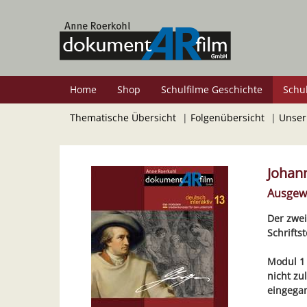
Zum
Hauptinhalt
springen
Home
Shop
Schulfilme Geschichte
Schu
Thematische Übersicht
|
Folgenübersicht
|
Unser
Johan
Ausgew
Der zwei
Schriftst
Modul 1 
nicht zu
eingegan