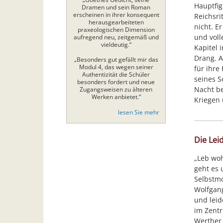
Hauptfig
Dramen und sein Roman
erscheinen in ihrer konsequent
Reichsri
herausgearbeiteten
nicht. E
praxeologischen Dimension
und voll
aufregend neu, zeitgemäß und
vieldeutig.“
Kapitel 
Drang. A
„Besonders gut gefällt mir das
Modul 4, das wegen seiner
für ihre
Authentizität die Schüler
seines 
besonders fordert und neue
Nacht be
Zugangsweisen zu älteren
Werken anbietet.“
Kriegen 
lesen Sie mehr
Die Lei
„Leb woh
geht es 
Selbstmo
Wolfgang
und leid
im Zentr
Werther