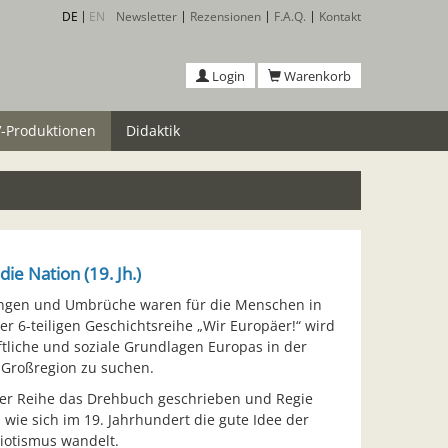
DE
EN
Newsletter
Rezensionen
F.A.Q.
Kontakt
Login
Warenkorb
-Produktionen
Didaktik
ie Nation (19. Jh.)
lungen und Umbrüche waren für die Menschen in
er 6-teiligen Geschichtsreihe „Wir Europäer!“ wird
haftliche und soziale Grundlagen Europas in der
 Großregion zu suchen.
 der Reihe das Drehbuch geschrieben und Regie
, wie sich im 19. Jahrhundert die gute Idee der
iotismus wandelt.