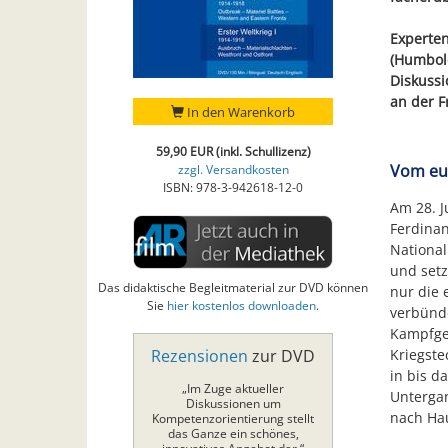
Experten
(Humbold
Diskussi
an der F
In den Warenkorb
59,90 EUR (inkl. Schullizenz)
Vom eur
zzgl. Versandkosten
ISBN: 978-3-942618-12-0
Am 28. J
Ferdinan
National
und setz
Das didaktische Begleitmaterial zur DVD können
nur die 
Sie
hier kostenlos downloaden
.
verbünde
Kampfge
Kriegste
Rezensionen
zur DVD
in bis d
„Im Zuge aktueller
Untergan
Diskussionen um
nach Ha
Kompetenzorientierung stellt
das Ganze ein schönes,