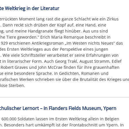
te Weltkrieg in der Literatur
errückten Moment lang rast die ganze Schlacht wie ein Zirkus
 Dann reckt sich drüben der Kopf auf, eine Hand, eine
, und meine Handgranate fliegt hinüber. Aus uns sind
che Tiere geworden.“ Erich Maria Remarque beschreibt in
929 erschienen Antikriegsroman „Im Westen nichts Neues“ das
es Ersten Weltkrieges aus der Perspektive eines jungen
. Wie viele Schriftsteller verarbeitet er seine Erfahrungen von
t in literarischer Form. Auch Georg Trakl, August Stramm, Edlef
Robert Graves und John McCrae finden für ihre grauenhaften
se eine besondere Sprache. In Gedichten, Romanen und
rafischen Werken schrieben sie über die Brutalität des Krieges un
lose Sterben.
hulischer Lernort – In Flanders Fields Museum, Ypern
 600.000 Soldaten lassen im Ersten Weltkrieg allein in Belgien
n. Besonders hart umkämpft ist der Frontabschnitt um Ypern. In