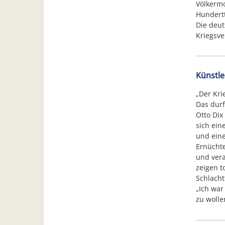
Völkerm
Hundert
Die deuts
Kriegsve
Künstle
„Der Kri
Das durf
Otto Dix
sich ein
und eine
Ernüchte
und vera
zeigen t
Schlacht
„Ich war
zu wolle