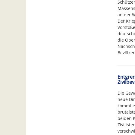
Schützen
Massenst
an der W
Der Krie
Vorstöße
deutsch
die Ober
Nachschu
Bevölker
Entgren
Zivilbe
Die Gewa
neue Dim
kommt es
brutalst
beiden K
Zivilist
verschwi