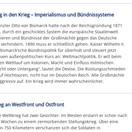
 in den Krieg – Imperialismus und Bündnissysteme
nzler Otto von Bismarck hatte nach der Reichsgründung 1871
, durch ein geschicktes System die europäische Staatenwelt
rieren und Bündnisse der Großmächte gegen das Deutsche
 verhindern. 1890 muss er schließlich gehen. Kaiser Wilhelm II.
 Bismarck’sche Bündnispolitik für überholt und steuert jetzt
uen außenpolitischen Kurs an: Weltmachtpolitik. Er will beim
en Wettlauf um Kolonien, Macht und Einfluss mitmischen.
ht oder Untergang“, lautet die Devise. Die Rüstungsschmieden
uf Hochtouren, nicht nur im Deutschen Reich. Alle Großmächte
ggressiv auf. Ein Krieg wird immer wahrscheinlicher.
eg an Westfront und Ostfront
e Weltkrieg hat zwei Gesichter: Im Westen erstarrt er schon nach
 Wochen zu einem zermürbenden Stellungskrieg. Über eine
n 750 Kilometern verschanzen sich die Soldaten in