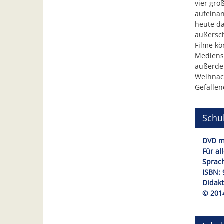
vier gro
aufeinan
heute da
außersch
Filme kö
Medienst
außerde
Weihnac
Gefallen
Schul
DVD mi
Für al
Sprach
ISBN: 
Didakt
© 201