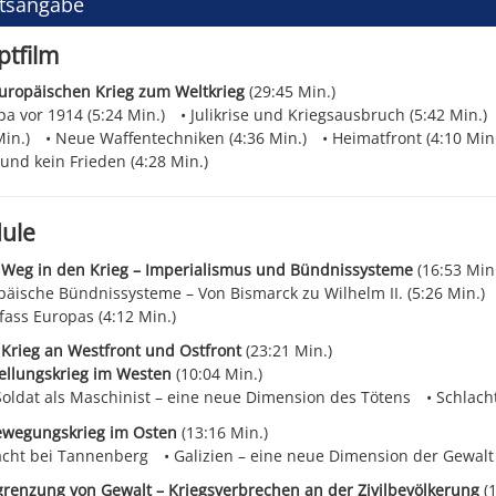
ltsangabe
tfilm
uropäischen Krieg zum Weltkrieg
(29:45 Min.)
a vor 1914 (5:24 Min.)
Julikrise und Kriegsausbruch (5:42 Min.)
Min.)
Neue Waffentechniken (4:36 Min.)
Heimatfront (4:10 Min.
und kein Frieden (4:28 Min.)
ule
 Weg in den Krieg – Imperialismus und Bündnissysteme
(16:53 Min.
päische Bündnissysteme – Von Bismarck zu Wilhelm II. (5:26 Min.)
fass Europas (4:12 Min.)
 Krieg an Westfront und Ostfront
(23:21 Min.)
tellungskrieg im Westen
(10:04 Min.)
Soldat als Maschinist – eine neue Dimension des Tötens
Schlach
Bewegungskrieg im Osten
(13:16 Min.)
acht bei Tannenberg
Galizien – eine neue Dimension der Gewalt
grenzung von Gewalt – Kriegsverbrechen an der Zivilbevölkerung
(