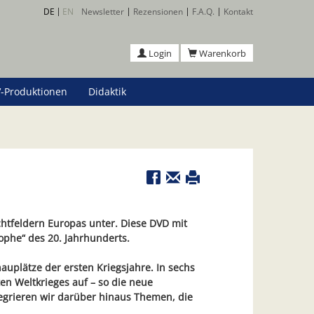
DE
EN
Newsletter
Rezensionen
F.A.Q.
Kontakt
Login
Warenkorb
-Produktionen
Didaktik
htfeldern Europas unter. Diese DVD mit
rophe“ des 20. Jahrhunderts.
auplätze der ersten Kriegsjahre. In sechs
en Weltkrieges auf – so die neue
tegrieren wir darüber hinaus Themen, die