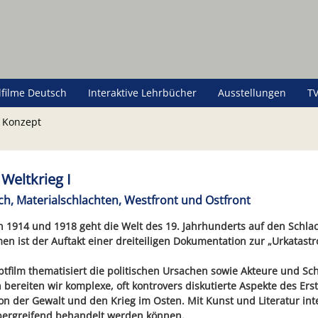
lfilme Deutsch
Interaktive Lehrbücher
Ausstellungen
TV
 Konzept
 Weltkrieg I
h, Materialschlachten, Westfront und Ostfront
 1914 und 1918 geht die Welt des 19. Jahrhunderts auf den Schlac
men ist der Auftakt einer dreiteiligen Dokumentation zur „Urkatast
tfilm thematisiert die politischen Ursachen sowie Akteure und Sch
bereiten wir komplexe, oft kontrovers diskutierte Aspekte des Erst
n der Gewalt und den Krieg im Osten. Mit Kunst und Literatur in
bergreifend behandelt werden können.