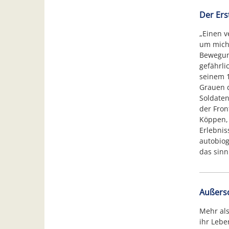
Der Ers
„Einen v
um mich.
Bewegung
gefährli
seinem 1
Grauen d
Soldaten
der Fron
Köppen, 
Erlebnis
autobiog
das sinn
Außersc
Mehr als
ihr Lebe