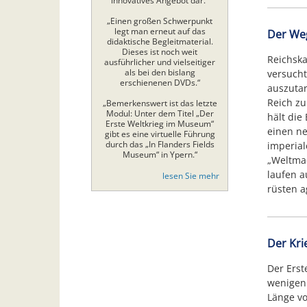
innovatives Angebot dar.“
„Einen großen Schwerpunkt
legt man erneut auf das
Der Weg
didaktische Begleitmaterial.
Dieses ist noch weit
Reichska
ausführlicher und vielseitiger
als bei den bislang
versucht
erschienenen DVDs.“
auszuta
Reich zu
„Bemerkenswert ist das letzte
Modul: Unter dem Titel „Der
hält die
Erste Weltkrieg im Museum“
einen ne
gibt es eine virtuelle Führung
durch das „In Flanders Fields
imperial
Museum“ in Ypern.“
„Weltmac
laufen a
lesen Sie mehr
rüsten a
Der Kri
Der Erst
wenigen
Länge vo