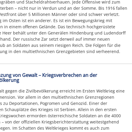
gräben und Stacheldrahtverhauen. Jede Offensive wird zum
erben – nicht nur in Verdun und an der Somme. Bis 1916 fallen
estfront über 5 Millionen Männer oder sind schwer verletzt.
g im Osten ist ein anderer. Es ist ein Bewegungskrieg mit
n in einem offenen Gelände. Das technisch hochgerüstete
e Heer behält unter den Generälen Hindenburg und Ludendorff
hand. Der russische Zar setzt derweil auf immer neuen
b an Soldaten aus seinem riesigen Reich. Die Folgen für die
ung in den multiethnischen Grenzgebieten sind verheerend.
zung von Gewalt – Kriegsverbrechen an der
völkerung
lt gegen die Zivilbevölkerung erreicht im Ersten Weltkrieg eine
ension. Vor allem in den multiethnischen Grenzregionen
 zu Deportationen, Pogromen und Genozid. Einer der
en Schauplätze des Krieges ist Serbien. Allein in den ersten
riegswochen ermorden österreichische Soldaten an die 4000
en – von der offiziellen Kriegsberichterstattung weitestgehend
egen. Im Schatten des Weltkrieges kommt es auch zum