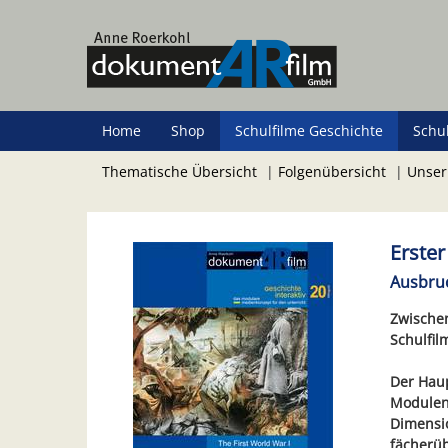
Zum
Hauptinhalt
springen
Home
Shop
Schulfilme Geschichte
Schu
Thematische Übersicht
|
Folgenübersicht
|
Unser
Erster
Ausbruc
Zwischen
Schulfil
Der Haup
Modulen 
Dimensio
fächerü