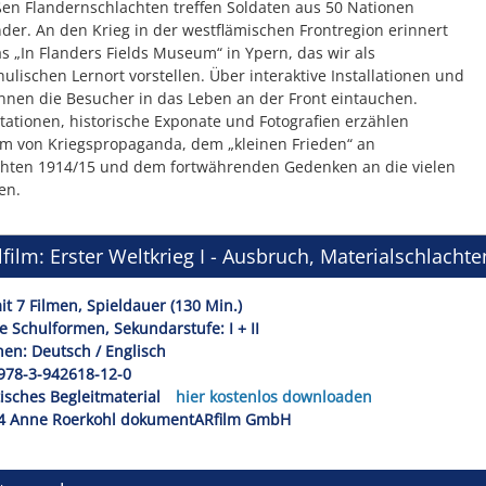
ßen Flandernschlachten treffen Soldaten aus 50 Nationen
der. An den Krieg in der westflämischen Frontregion erinnert
s „In Flanders Fields Museum“ in Ypern, das wir als
ulischen Lernort vorstellen. Über interaktive Installationen und
nnen die Besucher in das Leben an der Front eintauchen.
ationen, historische Exponate und Fotografien erzählen
m von Kriegspropaganda, dem „kleinen Frieden“ an
hten 1914/15 und dem fortwährenden Gedenken an die vielen
en.
film: Erster Weltkrieg I - Ausbruch, Materialschlacht
t 7 Filmen, Spieldauer (130 Min.)
le Schulformen, Sekundarstufe: I + II
en: Deutsch / Englisch
978-3-942618-12-0
isches Begleitmaterial
hier kostenlos downloaden
4 Anne Roerkohl dokumentARfilm GmbH