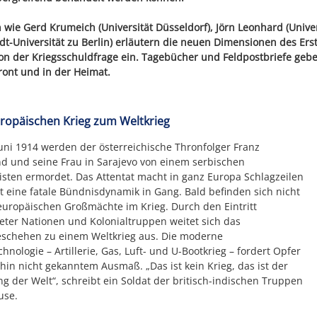
 wie Gerd Krumeich (Universität Düsseldorf), Jörn Leonhard (Univer
t-Universität zu Berlin) erläutern die neuen Dimensionen des Ers
on der Kriegsschuldfrage ein. Tagebücher und Feldpostbriefe gebe
ront und in der Heimat.
opäischen Krieg zum Weltkrieg
uni 1914 werden der österreichische Thronfolger Franz
d und seine Frau in Sarajevo von einem serbischen
isten ermordet. Das Attentat macht in ganz Europa Schlagzeilen
t eine fatale Bündnisdynamik in Gang. Bald befinden sich nicht
europäischen Großmächte im Krieg. Durch den Eintritt
ter Nationen und Kolonialtruppen weitet sich das
schehen zu einem Weltkrieg aus. Die moderne
chnologie – Artillerie, Gas, Luft- und U-Bootkrieg – fordert Opfer
ahin nicht gekanntem Ausmaß. „Das ist kein Krieg, das ist der
g der Welt“, schreibt ein Soldat der britisch-indischen Truppen
use.