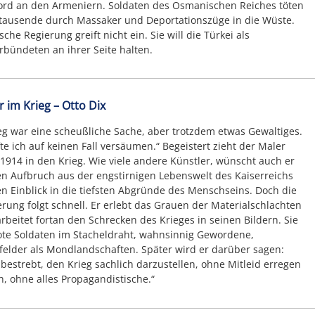
ord an den Armeniern. Soldaten des Osmanischen Reiches töten
tausende durch Massaker und Deportationszüge in die Wüste.
che Regierung greift nicht ein. Sie will die Türkei als
rbündeten an ihrer Seite halten.
r im Krieg – Otto Dix
eg war eine scheußliche Sache, aber trotzdem etwas Gewaltiges.
te ich auf keinen Fall versäumen.“ Begeistert zieht der Maler
 1914 in den Krieg. Wie viele andere Künstler, wünscht auch er
en Aufbruch aus der engstirnigen Lebenswelt des Kaiserreichs
n Einblick in die tiefsten Abgründe des Menschseins. Doch die
rung folgt schnell. Er erlebt das Grauen der Materialschlachten
rbeitet fortan den Schrecken des Krieges in seinen Bildern. Sie
ote Soldaten im Stacheldraht, wahnsinnig Gewordene,
felder als Mondlandschaften. Später wird er darüber sagen:
 bestrebt, den Krieg sachlich darzustellen, ohne Mitleid erregen
n, ohne alles Propagandistische.“