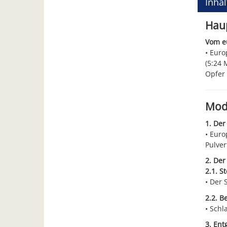
Inha
Haup
Vom e
Europ
(5:24 
Opfer 
Mod
1. Der
Euro
Pulver
2. Der
2.1. S
Der 
2.2. 
Schl
3. Ent