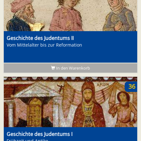
Geschichte des Judentums II
Vom Mittelalter bis zur Reformation
In den Warenkorb
36
Geschichte des Judentums I
Frühzeit und Antike