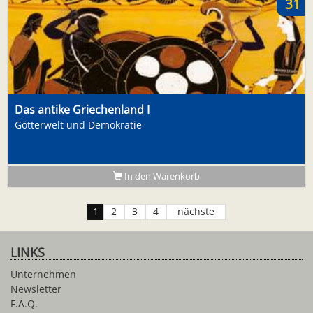
31
Das antike Griechenland I
Götterwelt und Demokratie
In den Warenkorb
1
2
3
4
nächste
LINKS
Unternehmen
Newsletter
F.A.Q.