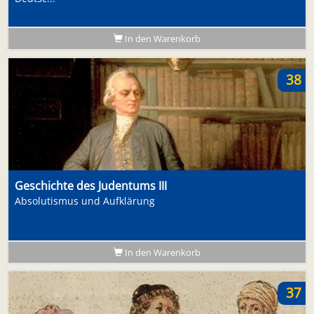
In den Warenkorb
38
Geschichte des Judentums III
Absolutismus und Aufklärung
In den Warenkorb
37