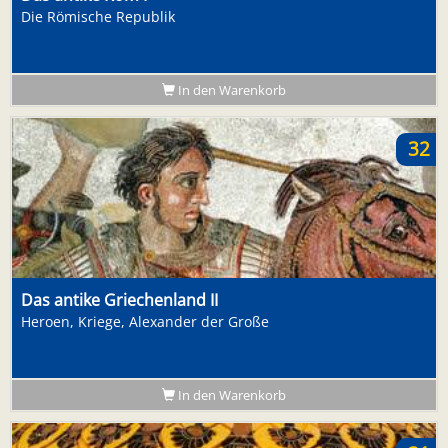
Die Römische Republik
In den Warenkorb
32
Das antike Griechenland II
Heroen, Kriege, Alexander der Große
In den Warenkorb