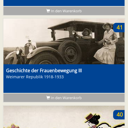
In den Warenkorb
41
Geschichte der Frauenbewegung III
Weimarer Republik 1918-1933
In den Warenkorb
40