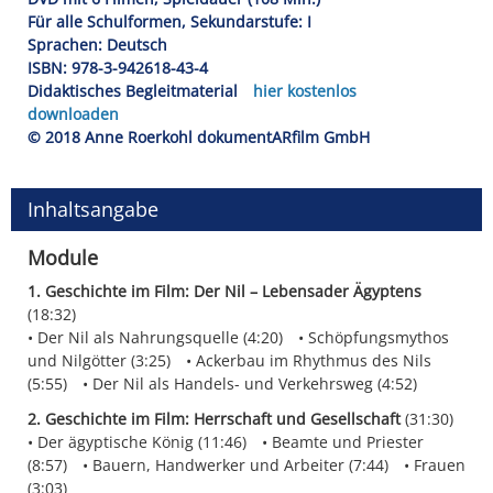
Für alle Schulformen, Sekundarstufe: I
Sprachen: Deutsch
ISBN: 978-3-942618-43-4
Didaktisches Begleitmaterial
hier kostenlos
downloaden
© 2018 Anne Roerkohl dokumentARfilm GmbH
Inhaltsangabe
Module
1. Geschichte im Film: Der Nil – Lebensader Ägyptens
(18:32)
Der Nil als Nahrungsquelle (4:20)
Schöpfungsmythos
und Nilgötter (3:25)
Ackerbau im Rhythmus des Nils
(5:55)
Der Nil als Handels- und Verkehrsweg (4:52)
2. Geschichte im Film: Herrschaft und Gesellschaft
(31:30)
Der ägyptische König (11:46)
Beamte und Priester
(8:57)
Bauern, Handwerker und Arbeiter (7:44)
Frauen
(3:03)