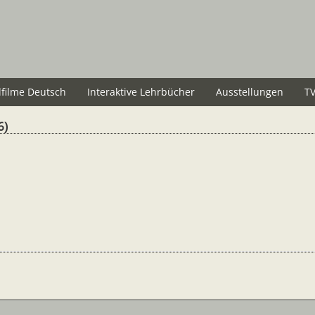
lfilme Deutsch
Interaktive Lehrbücher
Ausstellungen
TV
6)