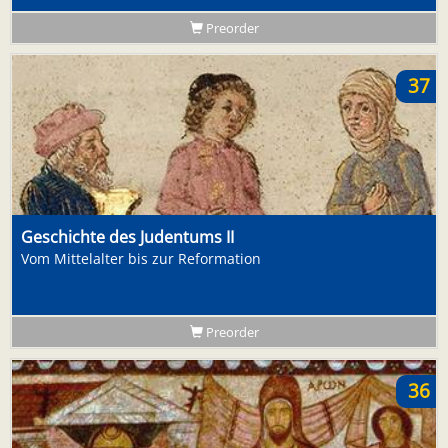
Preorder
37
Geschichte des Judentums II
Vom Mittelalter bis zur Reformation
Preorder
36