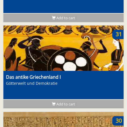
Add to cart
31
Das antike Griechenland I
Götterwelt und Demokratie
Add to cart
30