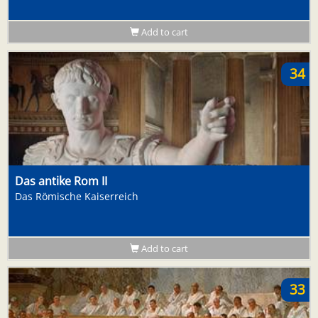
Add to cart
34
Das antike Rom II
Das Römische Kaiserreich
Add to cart
33