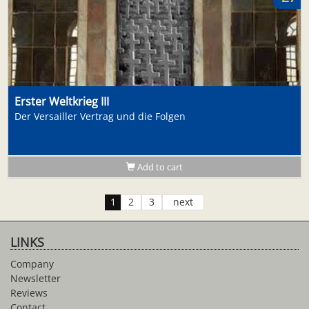
Erster Weltkrieg III
Der Versailler Vertrag und die Folgen
Add to cart
1
2
3
next
LINKS
Company
Newsletter
Reviews
Contact