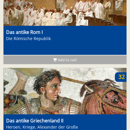
Das antike Rom I
Die Römische Republik
Add to cart
32
Das antike Griechenland II
Heroen, Kriege, Alexander der Große