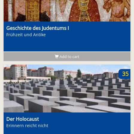
Geschichte des Judentums I
Frühzeit und Antike
Add to cart
35
Der Holocaust
Erinnern reicht nicht