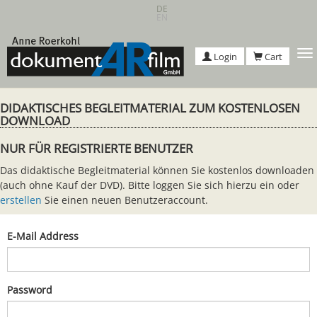
Skip
DE
EN
to
main
content
T
Login
Cart
n
DIDAKTISCHES BEGLEITMATERIAL ZUM KOSTENLOSEN
DOWNLOAD
NUR FÜR REGISTRIERTE BENUTZER
Das didaktische Begleitmaterial können Sie kostenlos downloaden
(auch ohne Kauf der DVD). Bitte loggen Sie sich hierzu ein oder
erstellen
Sie einen neuen Benutzeraccount.
E-Mail Address
Password